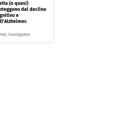
atta (o quasi)
oteggono dal declino
gnitivo e
ll’Alzheimer.
imer,
Sovrappeso