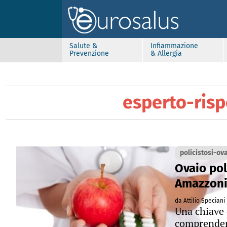
Salute &
Infiammazione
Prevenzione
& Allergia
esperto-ris
policistosi-ov
Ovaio pol
Amazzoni
da Attilio Speciani
Una chiave 
comprendere