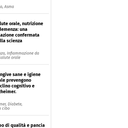
ia,
Asma
lute orale, nutrizione
demenza: una
lazione confermata
lla scienza
za,
Infiammazione da
Salute orale
ngive sane e igiene
ale prevengono
clino cognitivo e
zheimer.
imer,
Diabete,
 cibo
bo di qualità e pancia