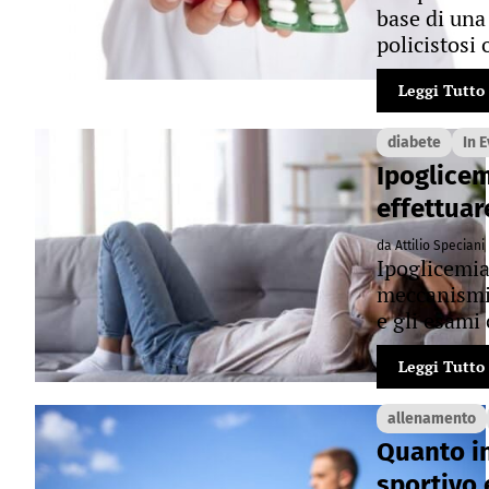
base di una 
policistosi 
Leggi Tutto
diabete
In 
Ipoglicem
effettuar
da Attilio Speciani
Ipoglicemia 
meccanismi, 
e gli esami 
Leggi Tutto
allenamento
Quanto in
sportivo 