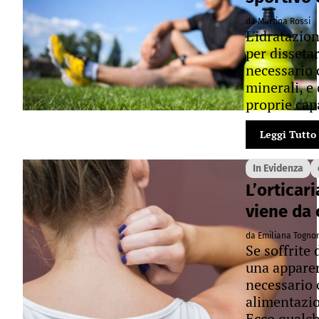
da Martina Rossi
L'idratazio
per disseta
necessario 
minerali, e
proprie cap
Leggi Tutto
In Evidenza
L’orticar
viene da 
da Emiliana Togno
Se soffrite 
una apparen
necessario 
alimentazi
Ecco qualch