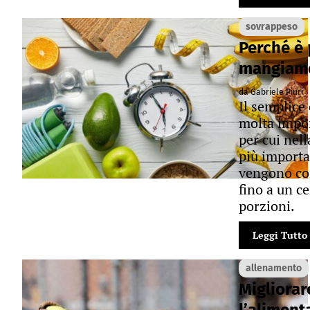
sovrappeso
Perché è
mangiamo
da Gabriele Piuri
Il semplice 
molta impor
per cui nell
più importa
vengono con
fino a un ce
porzioni.
Leggi Tutto
allenamento
Migliorar