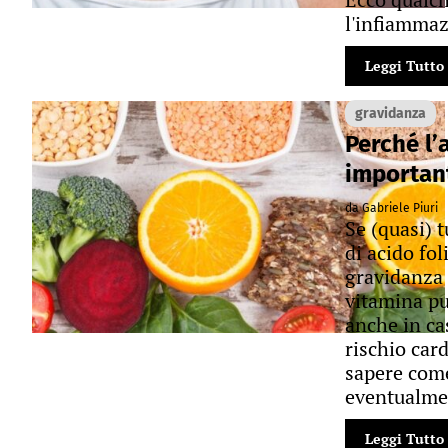
l'infiammaz
Leggi Tutto
gravidanza
Perché l’
importan
da Gabriele Piuri
Se (quasi) t
di acido fo
gravidanza 
vitamina pu
anche in ca
rischio car
sapere come
eventualmen
Leggi Tutto