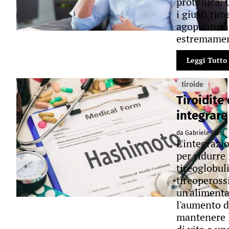
protonica. U
i giusti rim
agopuntura 
estremament
Leggi Tutto
tiroide
Tiroidite
integrare
da Gabriele Piuri
L'integrazio
per ridurre i
tireoglobuli
tireopeross
un'alimenta
l'aumento d
mantenere le