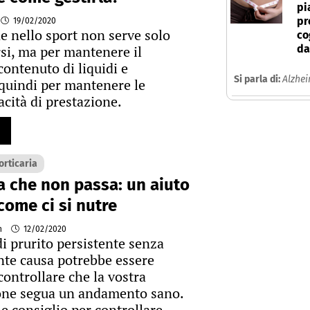
pi
pr
19/02/2020
ne nello sport non serve solo
co
rsi, ma per mantenere il
da
contenuto di liquidi e
Si parla di:
Alzhe
 quindi per mantenere le
acità di prestazione.
orticaria
ia che non passa: un aiuto
come ci si nutre
n
12/02/2020
di prurito persistente senza
te causa potrebbe essere
controllare che la vostra
one segua un andamento sano.
e consiglio per controllare