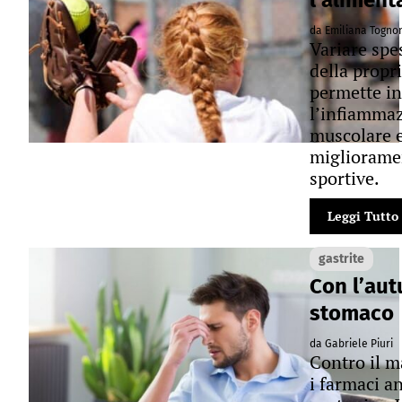
l’aliment
da Emiliana Togno
Variare spes
della propr
permette in
l’infiammaz
muscolare e
migliorame
sportive.
Leggi Tutto
gastrite
Con l’aut
stomaco
da Gabriele Piuri
Contro il m
i farmaci an