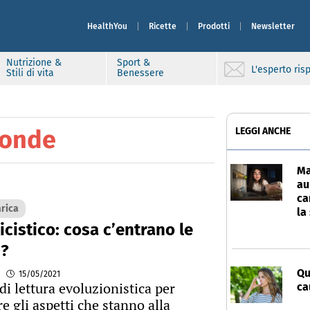
HealthYou
Ricette
Prodotti
Newsletter
Nutrizione &
Sport &
L'esperto ri
Stili di vita
Benessere
ponde
LEGGI ANCHE
Ma
au
ca
arica
la
icistico: cosa c’entrano le
?
Qu
15/05/2021
di lettura evoluzionistica per
ca
 gli aspetti che stanno alla