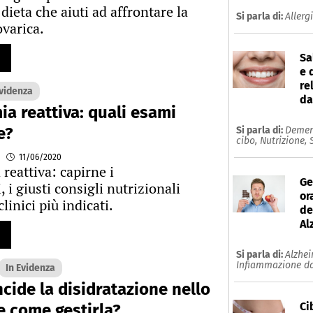
dieta che aiuti ad affrontare la
Si parla di:
Allerg
ovarica.
Sa
e 
re
Evidenza
da
ia reattiva: quali esami
e?
Si parla di:
Demen
cibo,
Nutrizione,
11/06/2020
reattiva: capirne i
Ge
i giusti consigli nutrizionali
or
clinici più indicati.
de
Al
Si parla di:
Alzhe
Infiammazione da
In Evidenza
cide la disidratazione nello
Ci
e come gestirla?