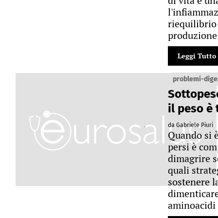
di vita e un
l'infiammaz
riequilibrio
produzione 
Leggi Tutto
problemi-diges
Sottopes
il peso è
da Gabriele Piuri
Quando si è
persi è com
dimagrire s
quali strate
sostenere l
dimenticare
aminoacidi 