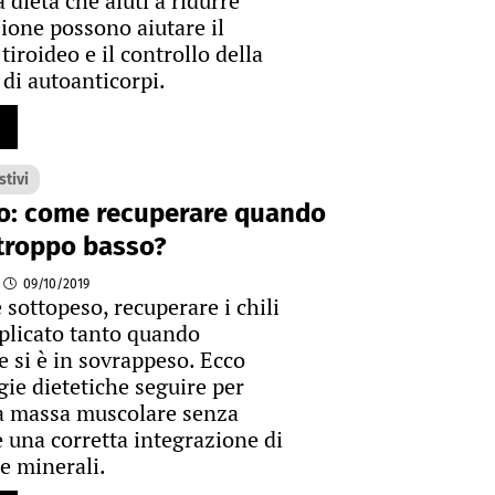
a dieta che aiuti a ridurre
ione possono aiutare il
 tiroideo e il controllo della
di autoanticorpi.
tivi
o: come recuperare quando
 troppo basso?
09/10/2019
 sottopeso, recuperare i chili
plicato tanto quando
e si è in sovrappeso. Ecco
gie dietetiche seguire per
a massa muscolare senza
 una corretta integrazione di
e minerali.