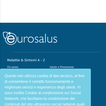
Malattie & Sintomi A - Z
Chi siamo
Salute e Prevenzione
Infiammazione e Allergia
Direzione scientifica
Questo sito utilizza cookie di tipo tecnico, al fine
di consentirne il corretto funzionamento e
Nutrizione e Stili di vita
Sport e Benessere
migliorare servizi e esperienza degli utenti. Vi
Cookie Policy
L’angolo del dottore
sono inoltre Cookie di condivisione sui Social
L’esperto risponde
Privacy Policy
Network, che facilitano la condivisione dei
contenuti del sito attraverso social network quali
ISCRIVITI ALLA NOSTRA NEWSLETTER PER