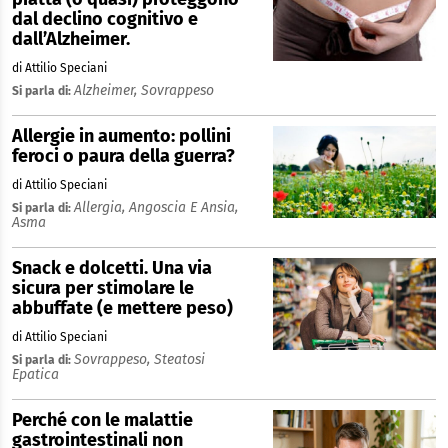
dal declino cognitivo e
dall’Alzheimer.
di Attilio Speciani
Alzheimer,
Sovrappeso
Si parla di:
Allergie in aumento: pollini
feroci o paura della guerra?
di Attilio Speciani
Allergia,
Angoscia E Ansia,
Si parla di:
Asma
Snack e dolcetti. Una via
sicura per stimolare le
abbuffate (e mettere peso)
di Attilio Speciani
Sovrappeso,
Steatosi
Si parla di:
Epatica
Perché con le malattie
gastrointestinali non