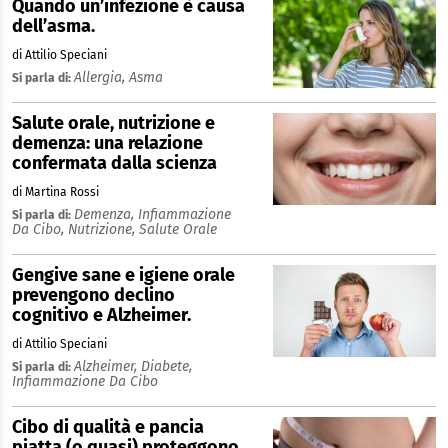
Quando un’infezione è causa
dell’asma.
di Attilio Speciani
Allergia,
Asma
Si parla di:
Salute orale, nutrizione e
demenza: una relazione
confermata dalla scienza
di Martina Rossi
Demenza,
Infiammazione
Si parla di:
Da Cibo,
Nutrizione,
Salute Orale
Gengive sane e igiene orale
prevengono declino
cognitivo e Alzheimer.
di Attilio Speciani
Alzheimer,
Diabete,
Si parla di:
Infiammazione Da Cibo
Cibo di qualità e pancia
piatta (o quasi) proteggono