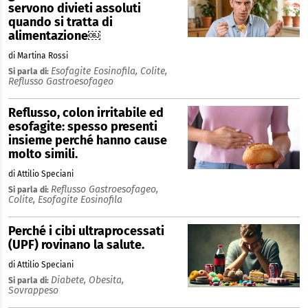
servono divieti assoluti
quando si tratta di
alimentazione￼
di Martina Rossi
Esofagite Eosinofila,
Colite,
Si parla di:
Reflusso Gastroesofageo
Reflusso, colon irritabile ed
esofagite: spesso presenti
insieme perché hanno cause
molto simili.
di Attilio Speciani
Reflusso Gastroesofageo,
Si parla di:
Colite,
Esofagite Eosinofila
Perché i cibi ultraprocessati
(UPF) rovinano la salute.
di Attilio Speciani
Diabete,
Obesita,
Si parla di:
Sovrappeso