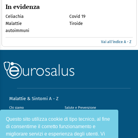
In evidenza
Celiachia
Covid 19
Malattie
Tiroide
autoimmuni
Vai all'indice A - Z
Malattie & Sintomi A - Z
Chi siamo
Salute e Prevenzione
Infiammazione e Allergia
Direzione scientifica
Questo sito utilizza cookie di tipo tecnico, al fine
di consentirne il corretto funzionamento e
Nutrizione e Stili di vita
Sport e Benessere
migliorare servizi e esperienza degli utenti. Vi
Cookie Policy
L’angolo del dottore