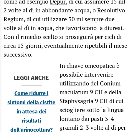
come ad esempio
Depur
, di cui assumere 15 ml
2 volte al dì in abbondante acqua, o Resolutivo
Regium, di cui utilizzare 30 ml sempre due
volte al dì in acqua, che favoriscono la diuresi.
Con il rimedio scelto si proseguirà per cicli di
circa 15 giorni, eventualmente ripetibili il mese
successivo.
In chiave omeopatica è
possibile intervenire
LEGGI ANCHE
utilizzando del Conium
maculatum 9 CH e della
Come ridurre i
Staphysagria 9 CH di cui
sintomi della cistite
sciogliere sotto la lingua
in attesa dei
lontano dai pasti 3-4
risultati
granuli 2-3 volte al dì per
dell'urinocoltura?