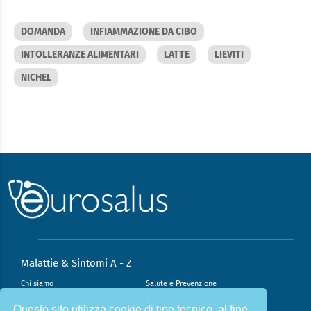
DOMANDA
INFIAMMAZIONE DA CIBO
INTOLLERANZE ALIMENTARI
LATTE
LIEVITI
NICHEL
Malattie & Sintomi A - Z
Chi siamo
Salute e Prevenzione
Infiammazione e Allergia
Direzione scientifica
Questo sito utilizza cookie di tipo tecnico, al fine