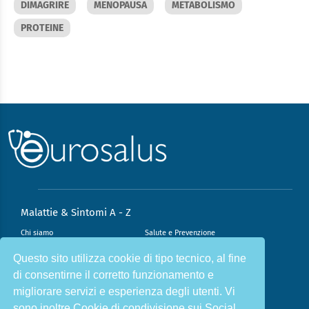
DIMAGRIRE
MENOPAUSA
METABOLISMO
PROTEINE
Malattie & Sintomi A - Z
Chi siamo
Salute e Prevenzione
Infiammazione e Allergia
Direzione scientifica
Questo sito utilizza cookie di tipo tecnico, al fine
di consentirne il corretto funzionamento e
Nutrizione e Stili di vita
Sport e Benessere
migliorare servizi e esperienza degli utenti. Vi
Cookie Policy
L’angolo del dottore
sono inoltre Cookie di condivisione sui Social