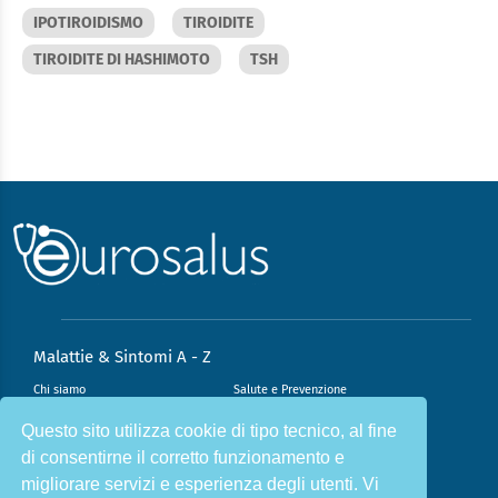
IPOTIROIDISMO
TIROIDITE
TIROIDITE DI HASHIMOTO
TSH
Malattie & Sintomi A - Z
Chi siamo
Salute e Prevenzione
Infiammazione e Allergia
Direzione scientifica
Questo sito utilizza cookie di tipo tecnico, al fine
di consentirne il corretto funzionamento e
Nutrizione e Stili di vita
Sport e Benessere
migliorare servizi e esperienza degli utenti. Vi
Cookie Policy
L’angolo del dottore