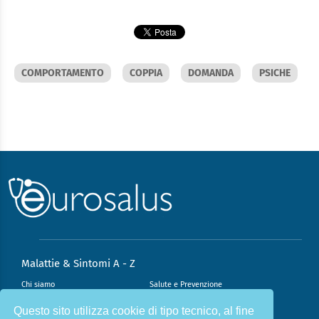
COMPORTAMENTO
COPPIA
DOMANDA
PSICHE
Malattie & Sintomi A - Z
Chi siamo
Salute e Prevenzione
Infiammazione e Allergia
Direzione scientifica
Questo sito utilizza cookie di tipo tecnico, al fine