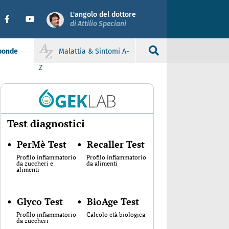
L'angolo del dottore
di Attilio Speciani
sponde
Malattia & Sintomi A-
Z
Test diagnostici
•
PerMè Test
•
Recaller Test
Profilo infiammatorio
Profilo infiammatorio
da zuccheri e
da alimenti
alimenti
•
Glyco Test
•
BioAge Test
Profilo infiammatorio
Calcolo età biologica
da zuccheri