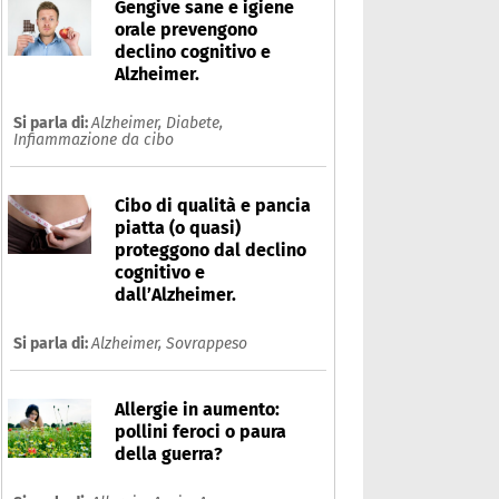
Gengive sane e igiene
orale prevengono
declino cognitivo e
Alzheimer.
Si parla di:
Alzheimer,
Diabete,
Infiammazione da cibo
Cibo di qualità e pancia
piatta (o quasi)
proteggono dal declino
cognitivo e
dall’Alzheimer.
Si parla di:
Alzheimer,
Sovrappeso
Allergie in aumento:
pollini feroci o paura
della guerra?