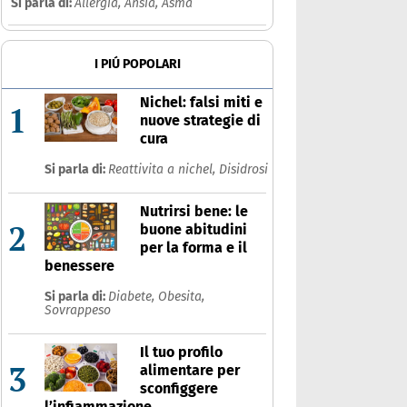
Si parla di:
Allergia,
Ansia,
Asma
I PIÚ POPOLARI
Nichel: falsi miti e
1
nuove strategie di
cura
Si parla di:
Reattivita a nichel,
Disidrosi
Nutrirsi bene: le
2
buone abitudini
per la forma e il
benessere
Si parla di:
Diabete,
Obesita,
Sovrappeso
Il tuo profilo
3
alimentare per
sconfiggere
l’infiammazione