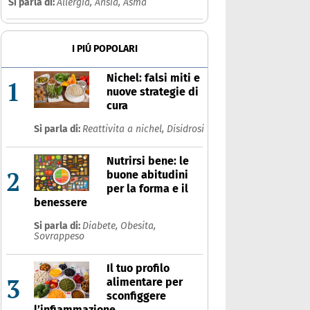
Si parla di:
Allergia,
Ansia,
Asma
I PIÚ POPOLARI
llenamento
Nichel: falsi miti e
1
nuove strategie di
cura
Che cos'è
Prodotti
Si parla di:
Reattivita a nichel,
Disidrosi
Ultime notizie
Risposte dell'espert
Nutrirsi bene: le
2
buone abitudini
per la forma e il
benessere
Si parla di:
Diabete,
Obesita,
Sovrappeso
Il tuo profilo
3
alimentare per
sconfiggere
l’infiammazione