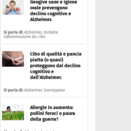
Gengive sane e igiene
orale prevengono
declino cognitivo e
Alzheimer.
Si parla di:
Alzheimer,
Diabete,
Infiammazione da cibo
Cibo di qualità e pancia
piatta (o quasi)
proteggono dal declino
cognitivo e
dall’Alzheimer.
Si parla di:
Alzheimer,
Sovrappeso
Allergie in aumento:
pollini feroci o paura
della guerra?