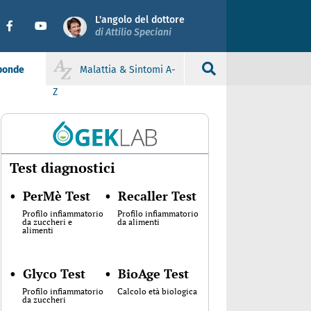
L'angolo del dottore
di Attilio Speciani
sponde
Malattia & Sintomi A-
Z
Test diagnostici
•
PerMè Test
•
Recaller Test
Profilo infiammatorio
Profilo infiammatorio
da zuccheri e
da alimenti
alimenti
•
Glyco Test
•
BioAge Test
Profilo infiammatorio
Calcolo età biologica
da zuccheri