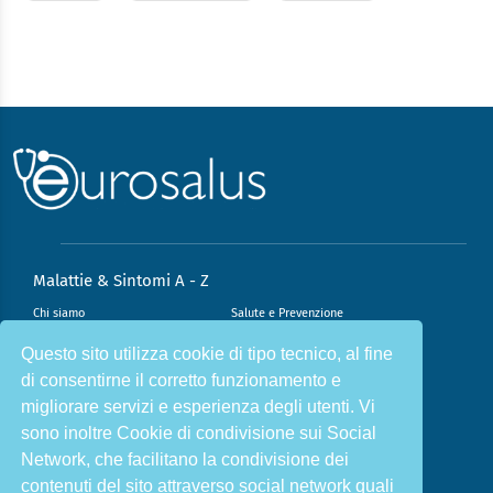
Malattie & Sintomi A - Z
Chi siamo
Salute e Prevenzione
Infiammazione e Allergia
Direzione scientifica
Questo sito utilizza cookie di tipo tecnico, al fine
di consentirne il corretto funzionamento e
Nutrizione e Stili di vita
Sport e Benessere
migliorare servizi e esperienza degli utenti. Vi
Cookie Policy
L’angolo del dottore
sono inoltre Cookie di condivisione sui Social
L’esperto risponde
Privacy Policy
Network, che facilitano la condivisione dei
contenuti del sito attraverso social network quali