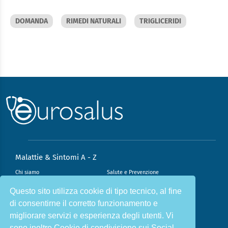
DOMANDA
RIMEDI NATURALI
TRIGLICERIDI
Malattie & Sintomi A - Z
Chi siamo
Salute e Prevenzione
Infiammazione e Allergia
Direzione scientifica
Questo sito utilizza cookie di tipo tecnico, al fine
di consentirne il corretto funzionamento e
Nutrizione e Stili di vita
Sport e Benessere
migliorare servizi e esperienza degli utenti. Vi
Cookie Policy
L’angolo del dottore
sono inoltre Cookie di condivisione sui Social