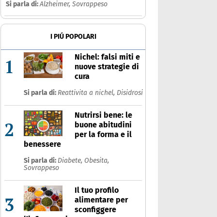
lzheimer
Si parla di:
Alzheimer,
Sovrappeso
Che cos'è
Prodotti
I PIÚ POPOLARI
Ultime notizie
Risposte dell'espert
Nichel: falsi miti e
1
nuove strategie di
cura
Si parla di:
Reattivita a nichel,
Disidrosi
Nutrirsi bene: le
2
buone abitudini
per la forma e il
benessere
Si parla di:
Diabete,
Obesita,
Sovrappeso
Il tuo profilo
3
alimentare per
sconfiggere