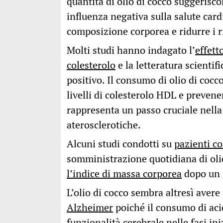
quantità di olio di cocco suggerisc
influenza negativa sulla salute car
composizione corporea e ridurre i ri
Molti studi hanno indagato l’
effett
colesterolo
e la letteratura scienti
positivo. Il consumo di olio di cocco
livelli di colesterolo HDL e preven
rappresenta un passo cruciale nella
aterosclerotiche.
Alcuni studi condotti su
pazienti c
somministrazione quotidiana di oli
l’indice di massa corporea
dopo un p
L’olio di cocco sembra altresì aver
Alzheimer
poiché il consumo di aci
funzionalità cerebrale nelle fasi ini