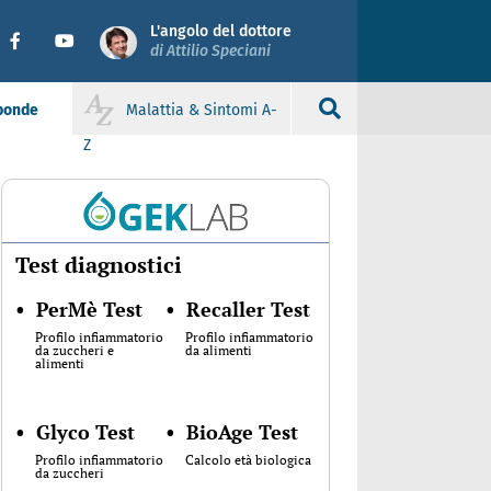
L'angolo del dottore
di Attilio Speciani
sponde
Malattia & Sintomi A-
Z
Test diagnostici
•
PerMè Test
•
Recaller Test
Profilo infiammatorio
Profilo infiammatorio
da zuccheri e
da alimenti
alimenti
•
Glyco Test
•
BioAge Test
Profilo infiammatorio
Calcolo età biologica
da zuccheri