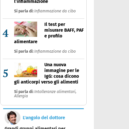
l’infiammazione
Si parla di:
Infiammazione da cibo
Il test per
4
misurare BAFF, PAF
e profilo
alimentare
Si parla di:
Infiammazione da cibo
Una nuova
5
immagine per le
IgG: cosa dicono
gli anticorpi verso gli alimenti
Si parla di:
Intolleranze alimentari,
Allergia
L'angolo del dottore
Grandi gruppi alimentari per