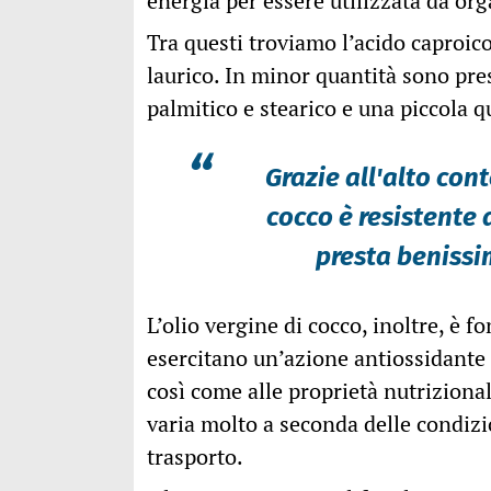
energia per essere utilizzata da org
Tra questi troviamo l’acido caproico
laurico. In minor quantità sono pres
palmitico e stearico e una piccola q
“
Grazie all'alto cont
cocco è resistente 
presta benissim
L’olio vergine di cocco, inoltre, è fo
esercitano un’azione antiossidante e
così come alle proprietà nutrizional
varia molto a seconda delle condizio
trasporto.