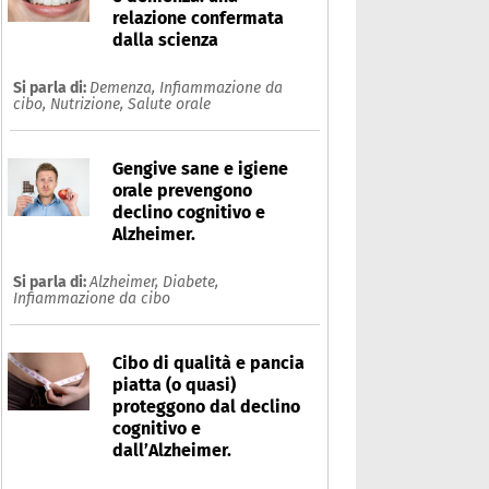
relazione confermata
dalla scienza
Si parla di:
Demenza,
Infiammazione da
cibo,
Nutrizione,
Salute orale
Gengive sane e igiene
orale prevengono
declino cognitivo e
Alzheimer.
Si parla di:
Alzheimer,
Diabete,
Infiammazione da cibo
Cibo di qualità e pancia
piatta (o quasi)
proteggono dal declino
cognitivo e
dall’Alzheimer.