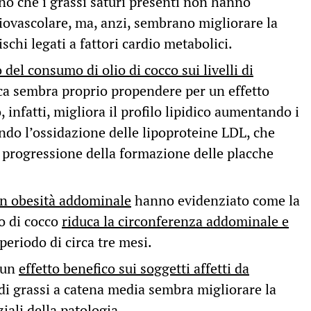
ono che i grassi saturi presenti non hanno
diovascolare, ma, anzi, sembrano migliorare la
schi legati a fattori cardio metabolici.
o del consumo di olio di cocco sui livelli di
fica sembra proprio propendere per un effetto
, infatti, migliora il profilo lipidico aumentando i
endo l’ossidazione delle lipoproteine LDL, che
 progressione della formazione delle placche
on obesità addominale
hanno evidenziato come la
o di cocco
riduca la circonferenza addominale e
eriodo di circa tre mesi.
e un
effetto benefico sui soggetti affetti da
di grassi a catena media sembra migliorare la
ziali della patologia.