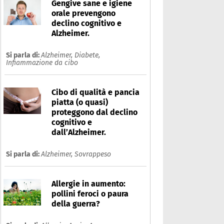
Gengive sane e igiene
orale prevengono
declino cognitivo e
Alzheimer.
Si parla di:
Alzheimer,
Diabete,
Infiammazione da cibo
Cibo di qualità e pancia
piatta (o quasi)
proteggono dal declino
cognitivo e
dall’Alzheimer.
Si parla di:
Alzheimer,
Sovrappeso
Allergie in aumento:
pollini feroci o paura
della guerra?