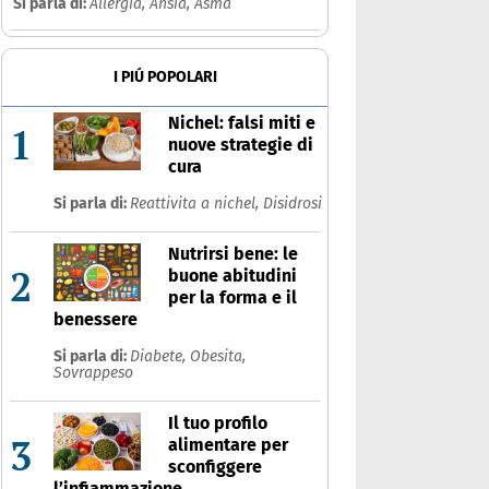
Si parla di:
Allergia,
Ansia,
Asma
I PIÚ POPOLARI
Nichel: falsi miti e
1
nuove strategie di
cura
Si parla di:
Reattivita a nichel,
Disidrosi
Nutrirsi bene: le
2
buone abitudini
per la forma e il
benessere
Si parla di:
Diabete,
Obesita,
Sovrappeso
Il tuo profilo
3
alimentare per
sconfiggere
l’infiammazione