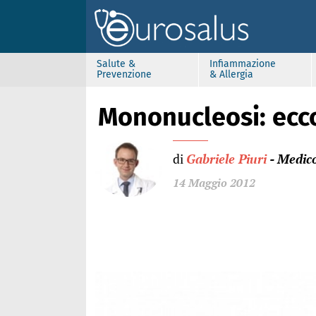
Salute &
Infiammazione
Prevenzione
& Allergia
Mononucleosi: ecco
di
Gabriele Piuri
- Medic
14 Maggio 2012