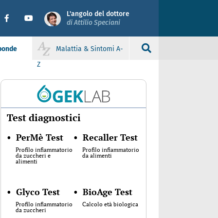
L'angolo del dottore
di Attilio Speciani
sponde
Malattia & Sintomi A-
Z
Test diagnostici
•
PerMè Test
•
Recaller Test
Profilo infiammatorio
Profilo infiammatorio
da zuccheri e
da alimenti
alimenti
•
Glyco Test
•
BioAge Test
Profilo infiammatorio
Calcolo età biologica
da zuccheri