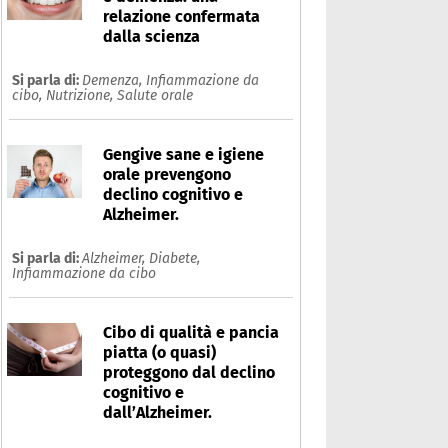
relazione confermata
dalla scienza
Si parla di:
Demenza,
Infiammazione da
cibo,
Nutrizione,
Salute orale
Gengive sane e igiene
orale prevengono
declino cognitivo e
Alzheimer.
Si parla di:
Alzheimer,
Diabete,
Infiammazione da cibo
Cibo di qualità e pancia
piatta (o quasi)
proteggono dal declino
cognitivo e
dall’Alzheimer.