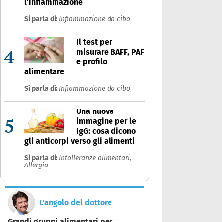
l’infiammazione
Si parla di:
Infiammazione da cibo
Il test per
4
misurare BAFF, PAF
e profilo
alimentare
Si parla di:
Infiammazione da cibo
Una nuova
5
immagine per le
IgG: cosa dicono
gli anticorpi verso gli alimenti
Si parla di:
Intolleranze alimentari,
Allergia
L'angolo del dottore
Grandi gruppi alimentari per