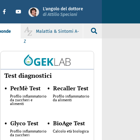
L'angolo del dottore
di Attilio Speciani
sponde
Malattia & Sintomi A-
Z
Test diagnostici
•
PerMè Test
•
Recaller Test
Profilo infiammatorio
Profilo infiammatorio
da zuccheri e
da alimenti
alimenti
•
Glyco Test
•
BioAge Test
Profilo infiammatorio
Calcolo età biologica
da zuccheri