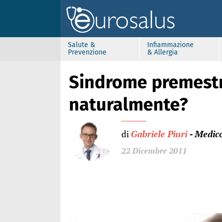
Salute &
Infiammazione
Prevenzione
& Allergia
Sindrome premestr
naturalmente?
di
Gabriele Piuri
- Medic
22 Dicembre 2011