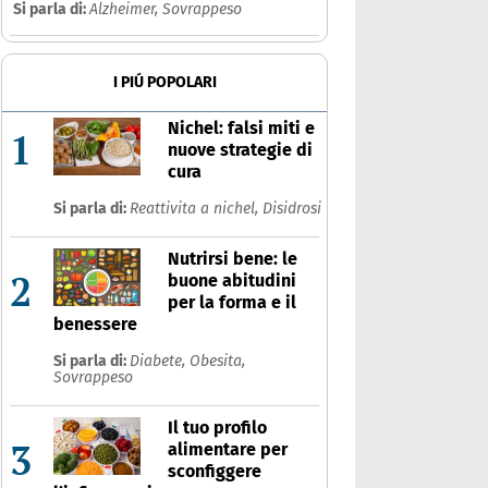
Si parla di:
Alzheimer,
Sovrappeso
I PIÚ POPOLARI
Nichel: falsi miti e
1
nuove strategie di
cura
Si parla di:
Reattivita a nichel,
Disidrosi
Nutrirsi bene: le
2
buone abitudini
per la forma e il
benessere
Si parla di:
Diabete,
Obesita,
Sovrappeso
Il tuo profilo
3
alimentare per
sconfiggere