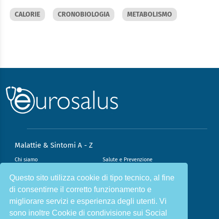
CALORIE
CRONOBIOLOGIA
METABOLISMO
Malattie & Sintomi A - Z
Chi siamo
Salute e Prevenzione
Infiammazione e Allergia
Direzione scientifica
Questo sito utilizza cookie di tipo tecnico, al fine
di consentirne il corretto funzionamento e
Nutrizione e Stili di vita
Sport e Benessere
migliorare servizi e esperienza degli utenti. Vi
Cookie Policy
L’angolo del dottore
sono inoltre Cookie di condivisione sui Social
L’esperto risponde
Privacy Policy