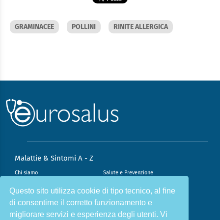
GRAMINACEE
POLLINI
RINITE ALLERGICA
Malattie & Sintomi A - Z
Chi siamo
Salute e Prevenzione
Infiammazione e Allergia
Direzione scientifica
Questo sito utilizza cookie di tipo tecnico, al fine
di consentirne il corretto funzionamento e
Nutrizione e Stili di vita
Sport e Benessere
migliorare servizi e esperienza degli utenti. Vi
Cookie Policy
L’angolo del dottore