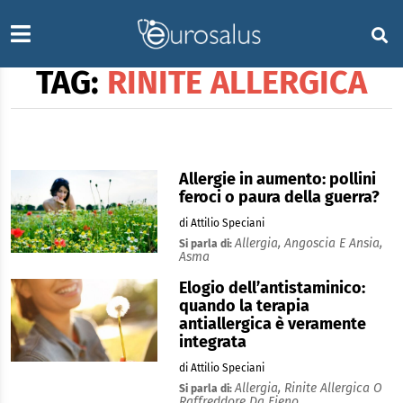
TAG:
RINITE ALLERGICA
Allergie in aumento: pollini
feroci o paura della guerra?
di Attilio Speciani
Allergia,
Angoscia E Ansia,
Si parla di:
Asma
Elogio dell’antistaminico:
quando la terapia
antiallergica è veramente
integrata
di Attilio Speciani
Allergia,
Rinite Allergica O
Si parla di:
Raffreddore Da Fieno