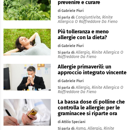
prevenire e curare
di Gabriele Piuri
Congiuntivite,
Rinite
Si parla di:
Allergica O Raffreddore Da Fieno
Più tolleranza e meno
allergie con la dieta?
di Gabriele Piuri
Allergia,
Rinite Allergica O
Si parla di:
Raffreddore Da Fieno
Allergie primaverili: un
approccio integrato vincente
di Gabriele Piuri
Allergia,
Rinite Allergica O
Si parla di:
Raffreddore Da Fieno
La bassa dose di polline che
controlla le allergie: per le
graminacee si riparte ora
di Attilio Speciani
Asma,
Allergia,
Rinite
Si parla di: