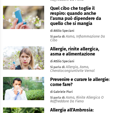
Quel cibo che toglie il
respiro: quando anche
l’asma può dipendere da
quello che si mangia
di Attilio Speciani
Asma,
Infiammazione Da
Si parla di:
Cibo
Allergie, rinite allergica,
asma e alimentazione
di Attilio Speciani
Allergia,
Asma,
Si parla di:
Cheratocongiuntivite Vernal
Prevenire e curare le allergie:
come fare?
di Gabriele Piuri
Asma,
Rinite Allergica O
Si parla di:
Raffreddore Da Fieno
Allergia all’Ambrosia: