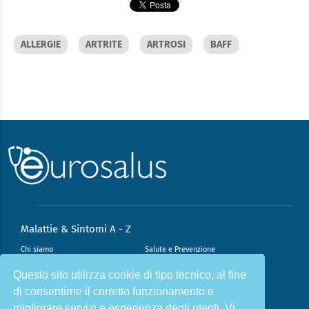
ALLERGIE
ARTRITE
ARTROSI
BAFF
Malattie & Sintomi A - Z
Chi siamo
Salute e Prevenzione
Infiammazione e Allergia
Direzione scientifica
Questo sito utilizza cookie di tipo tecnico, al fine
di consentirne il corretto funzionamento e
Nutrizione e Stili di vita
Sport e Benessere
migliorare servizi e esperienza degli utenti. Vi