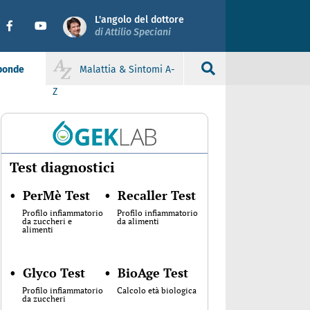
L'angolo del dottore
di Attilio Speciani
sponde
Malattia & Sintomi A-
Z
Test diagnostici
•
PerMè Test
•
Recaller Test
Profilo infiammatorio
Profilo infiammatorio
da zuccheri e
da alimenti
alimenti
•
Glyco Test
•
BioAge Test
Profilo infiammatorio
Calcolo età biologica
da zuccheri