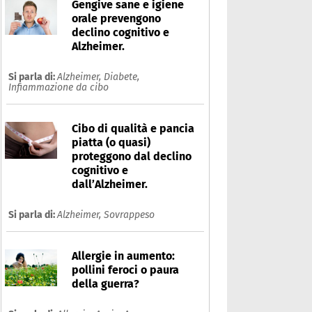
Gengive sane e igiene
orale prevengono
declino cognitivo e
Alzheimer.
Si parla di:
Alzheimer,
Diabete,
Infiammazione da cibo
Cibo di qualità e pancia
piatta (o quasi)
proteggono dal declino
cognitivo e
dall’Alzheimer.
Si parla di:
Alzheimer,
Sovrappeso
Allergie in aumento:
pollini feroci o paura
della guerra?