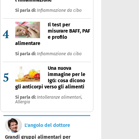
Si parla di:
Infiammazione da cibo
Il test per
4
misurare BAFF, PAF
e profilo
alimentare
Si parla di:
Infiammazione da cibo
Una nuova
5
immagine per le
IgG: cosa dicono
gli anticorpi verso gli alimenti
Si parla di:
Intolleranze alimentari,
Allergia
L'angolo del dottore
Grandi gruppi alimentari per