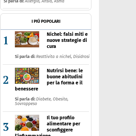
Si parla di:
Allergia,
Ansia,
Asma
I PIÚ POPOLARI
Nichel: falsi miti e
1
nuove strategie di
cura
Si parla di:
Reattivita a nichel,
Disidrosi
Nutrirsi bene: le
2
buone abitudini
per la forma e il
benessere
Si parla di:
Diabete,
Obesita,
Sovrappeso
Il tuo profilo
3
alimentare per
sconfiggere
l’infiammazione