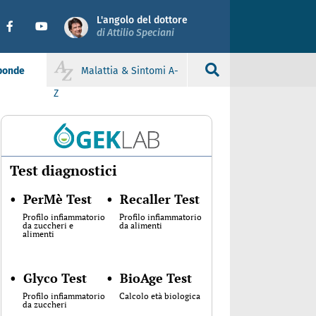
L'angolo del dottore
di Attilio Speciani
sponde
Malattia & Sintomi A-
Z
Test diagnostici
•
PerMè Test
•
Recaller Test
Profilo infiammatorio
Profilo infiammatorio
da zuccheri e
da alimenti
alimenti
•
Glyco Test
•
BioAge Test
Profilo infiammatorio
Calcolo età biologica
da zuccheri