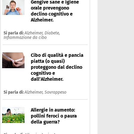
Gengive sane e igiene
orale prevengono
declino cognitivo e
Alzheimer.
Si parla di:
Alzheimer,
Diabete,
Infiammazione da cibo
Cibo di qualità e pancia
piatta (o quasi)
proteggono dal declino
cognitivo e
dall’Alzheimer.
Si parla di:
Alzheimer,
Sovrappeso
Allergie in aumento:
pollini feroci o paura
della guerra?