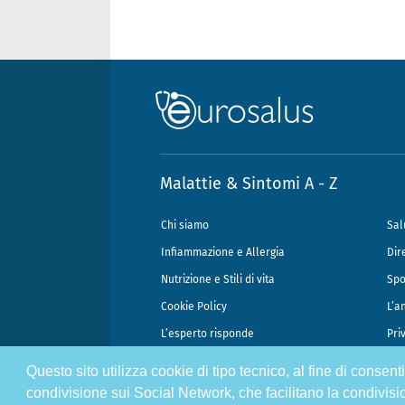
Malattie & Sintomi A - Z
Chi siamo
Sal
Infiammazione e Allergia
Dir
Nutrizione e Stili di vita
Spo
Cookie Policy
L’a
L’esperto risponde
Pri
Questo sito utilizza cookie di tipo tecnico, al fine di consen
@2026 - Gek Srl, P.IVA 07333890965 - Direzione Scientifica Dottor Attili
condivisione sui Social Network, che facilitano la condivisi