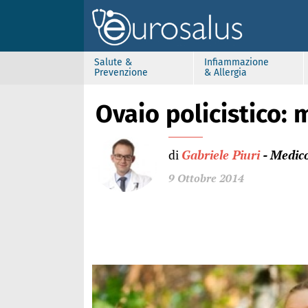
Salute &
Infiammazione
Prevenzione
& Allergia
Ovaio policistico: m
di
Gabriele Piuri
- Medic
9 Ottobre 2014