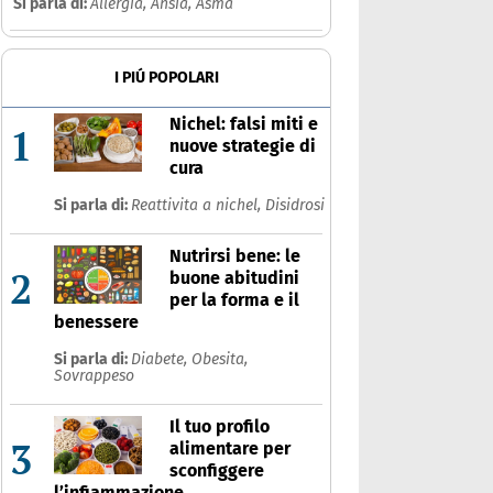
Si parla di:
Allergia,
Ansia,
Asma
I PIÚ POPOLARI
Nichel: falsi miti e
1
nuove strategie di
cura
Si parla di:
Reattivita a nichel,
Disidrosi
Nutrirsi bene: le
2
buone abitudini
per la forma e il
benessere
Si parla di:
Diabete,
Obesita,
Sovrappeso
Il tuo profilo
3
alimentare per
sconfiggere
l’infiammazione