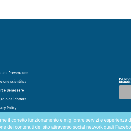
ute e Prevenzione
ISCRIV
ezione scientifica
RIMANE
rt e Benessere
ngolo del dottore
vacy Policy
tirne il corretto funzionamento e migliorare servizi e esperienza d
o Francesco Speciani
one dei contenuti del sito attraverso social network quali Facebo