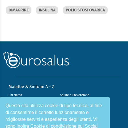
DIMAGRIRE
INSULINA
POLICISTOSI OVARICA
Malattie & Sintomi A - Z
Chi siamo
Salute e Prevenzione
Infiammazione e Allergia
Direzione scientifica
Questo sito utilizza cookie di tipo tecnico, al fine
di consentirne il corretto funzionamento e
Nutrizione e Stili di vita
Sport e Benessere
migliorare servizi e esperienza degli utenti. Vi
Cookie Policy
L’angolo del dottore
sono inoltre Cookie di condivisione sui Social