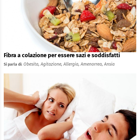
Fibra a colazione per essere sazi e soddisfatti
Obesita,
Agitazione,
Allergia,
Amenorrea,
Ansia
Si parla di: