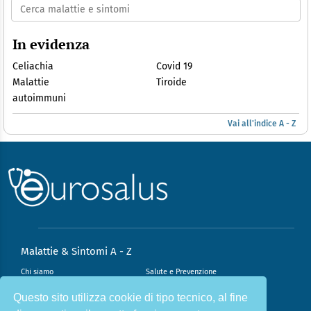
In evidenza
Celiachia
Covid 19
Malattie
Tiroide
autoimmuni
Vai all'indice A - Z
Malattie & Sintomi A - Z
Chi siamo
Salute e Prevenzione
Infiammazione e Allergia
Direzione scientifica
Questo sito utilizza cookie di tipo tecnico, al fine