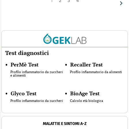
1
2
3
4
Test diagnostici
•
PerMè Test
•
Recaller Test
Profilo infiammatorio da zuccheri
Profilo infiammatorio da alimenti
e alimenti
•
Glyco Test
•
BioAge Test
Profilo infiammatorio da zuccheri
Calcolo età biologica
MALATTIE E SINTOMI A-Z