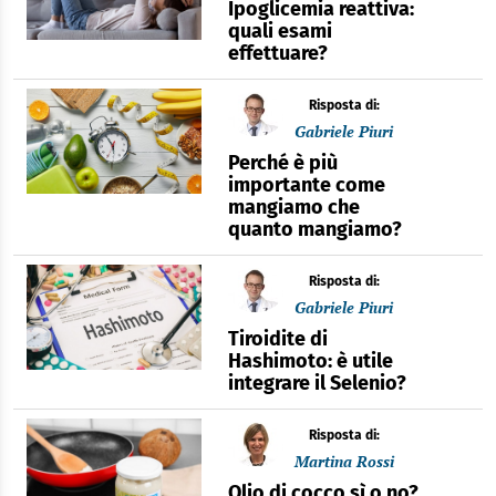
Ipoglicemia reattiva:
quali esami
effettuare?
Risposta di:
Gabriele Piuri
Perché è più
importante come
mangiamo che
quanto mangiamo?
Risposta di:
Gabriele Piuri
Tiroidite di
Hashimoto: è utile
integrare il Selenio?
Risposta di:
Martina Rossi
Olio di cocco sì o no?