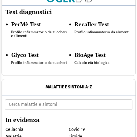
Test diagnostici
•
PerMè Test
•
Recaller Test
Profilo infiammatorio da zuccheri
Profilo infiammatorio da alimenti
e alimenti
•
Glyco Test
•
BioAge Test
Profilo infiammatorio da zuccheri
Calcolo età biologica
MALATTIE E SINTOMI A-Z
In evidenza
Celiachia
Covid 19
Malattie
Tiroide