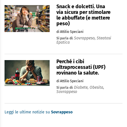
Snack e dolcetti. Una
via sicura per stimolare
le abbuffate (e mettere
peso)
di Attilio Speciani
Sovrappeso,
Steatosi
Si parla di:
Epatica
Perché i cibi
ultraprocessati (UPF)
rovinano la salute.
di Attilio Speciani
Diabete,
Obesita,
Si parla di:
Sovrappeso
Leggi le ultime notizie su
Sovrappeso