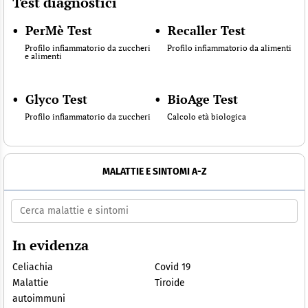
Test diagnostici
•
PerMè Test
•
Recaller Test
Profilo infiammatorio da zuccheri
Profilo infiammatorio da alimenti
e alimenti
•
Glyco Test
•
BioAge Test
Profilo infiammatorio da zuccheri
Calcolo età biologica
MALATTIE E SINTOMI A-Z
In evidenza
Celiachia
Covid 19
Malattie
Tiroide
autoimmuni