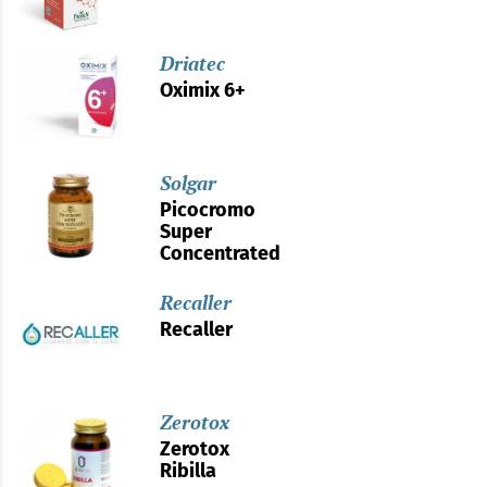
Driatec
Oximix 6+
Solgar
Picocromo
Super
Concentrated
Recaller
Recaller
Zerotox
Zerotox
Ribilla