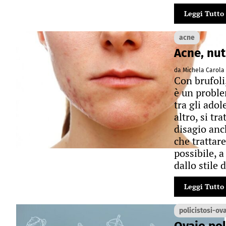
Leggi Tutto
acne
Acne, nutr
da Michela Carola
Con brufoli,
è un proble
tra gli adol
altro, si tr
disagio anc
che trattare
possibile, a
dallo stile 
Leggi Tutto
policistosi-ov