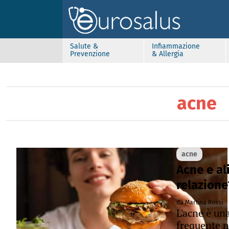
Salute &
Infiammazione
Prevenzione
& Allergia
acne
acne
Acne e al
relazione
da Martina Rossi
L'acne è un
frequente n