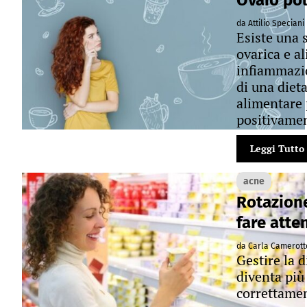
Ovaio pol
da Attilio Speciani
Esiste una s
ovarica e a
infiammazio
di una dieta
alimentare 
positivamen
Leggi Tutto
acne
Rotazione 
fare atte
da Carla Camerot
Gestire la d
diventa più 
correttamen