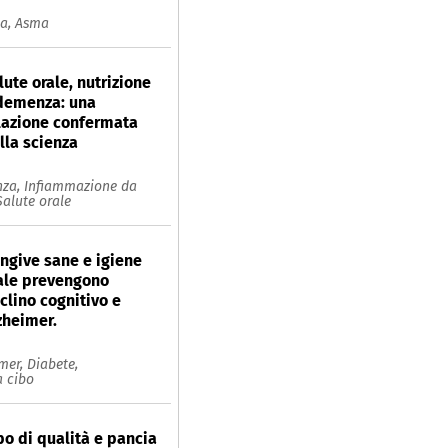
ia,
Asma
lute orale, nutrizione
demenza: una
lazione confermata
lla scienza
za,
Infiammazione da
Salute orale
ngive sane e igiene
ale prevengono
clino cognitivo e
zheimer.
imer,
Diabete,
 cibo
bo di qualità e pancia