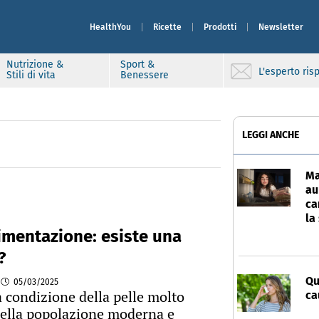
HealthYou
Ricette
Prodotti
Newsletter
Nutrizione &
Sport &
L'esperto ri
Stili di vita
Benessere
LEGGI ANCHE
Ma
au
ca
la
imentazione: esiste una
?
Qu
05/03/2025
a condizione della pelle molto
ca
ella popolazione moderna e