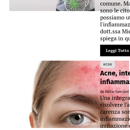
comune. Ma
sono le cit
possiamo uti
l'infiammaz
dott.ssa Mi
spiega in qu
Leggi Tutto
acne
Acne, int
infiammaz
da Attilio Speciani
Una integra
risolvere l'
carenza son
infiammazion
irritazione