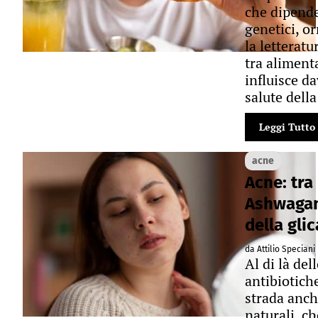
che dipende
genetici, o
la letteratu
tra aliment
influisce d
salute della
Leggi Tutto
acne
Acne: tra
Ashwagand
della gli
da Attilio Speciani
Al di là del
antibiotich
strada anche
naturali, c