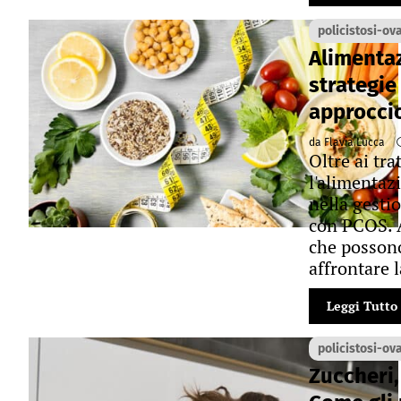
policistosi-ov
Alimentaz
strategie
approccio
da Flavia Lucca
Oltre ai tr
l'alimentaz
nella gesti
con PCOS. A
che possono
affrontare 
Leggi Tutto
policistosi-ov
Zuccheri, 