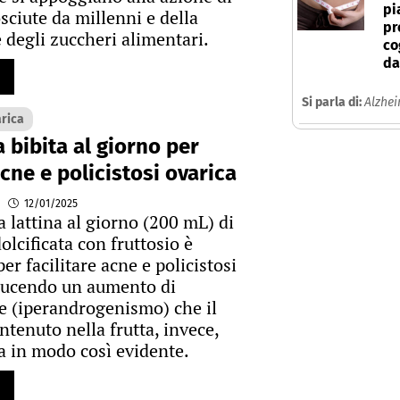
pi
sciute da millenni e della
pr
 degli zuccheri alimentari.
co
da
Si parla di:
Alzhe
arica
 bibita al giorno per
acne e policistosi ovarica
12/01/2025
 lattina al giorno (200 mL) di
olcificata con fruttosio è
per facilitare acne e policistosi
ducendo un aumento di
e (iperandrogenismo) che il
ntenuto nella frutta, invece,
 in modo così evidente.