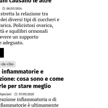
uni causano le altre
08/01/2024
stretta la relazione tra
ei diversi tipi di zuccheri e
rica. Policistosi ovarica,
ità e squilibri ormonali
evere un supporto
e adeguato.
-da-cibo
 infiammatorie e
zione: cosa sono e come
rle per stare meglio
 Speciani
07/05/2020
reazione infiammatoria o di
nfiammatorie è ultimamente