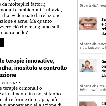
 da molteplici fattori;
Si parla di:
Allerg
rmonali e ambientali. Tuttavia,
ra ha evidenziato la relazione
Sa
azione e acne. Ma quanto
e 
avvero ciò che mangiamo sulla
re
 nostra pelle?
da
Si parla di:
Demen
cibo,
Nutrizione,
 le terapie innovative,
Ge
or
ha, inositolo e controllo
de
cazione
Al
03/03/2025
Si parla di:
Alzhe
le terapie ormonali o
Infiammazione da
e attualmente in uso, si fanno
 altre forme di terapia, più
Ci
he si appoggiano alla azione di