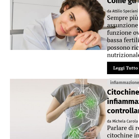
Come gli 
da Attilio Speciani
Sempre più 
assunzione d
funzione ova
bassa fertil
possono ric
nutrizional
Leggi Tutto
infiammazione
Citochine
infiamma
controlla
da Michela Carola
Parlare di 
citochine i