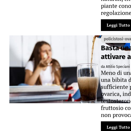
piante cono
regolazione
Leggi Tutto
policistosi-ov
Basta una
attivare 
da Attilio Speciani
Meno di una
una bibita d
sufficiente 
ovarica, in
testosteron
fruttosio co
non provoca
Leggi Tutto