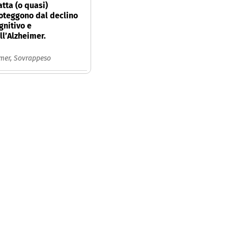
atta (o quasi)
oteggono dal declino
gnitivo e
ll’Alzheimer.
imer,
Sovrappeso