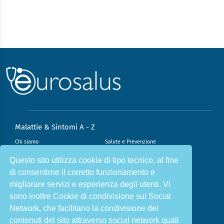
Malattie & Sintomi A - Z
Chi siamo
Salute e Prevenzione
Infiammazione e Allergia
Direzione scientifica
Questo sito utilizza cookie di tipo tecnico, al fine
di consentirne il corretto funzionamento e
Nutrizione e Stili di vita
Sport e Benessere
migliorare servizi e esperienza degli utenti. Vi
Cookie Policy
L’angolo del dottore
sono inoltre Cookie di condivisione sui Social
L’esperto risponde
Privacy Policy
Network, che facilitano la condivisione dei
contenuti del sito attraverso social network quali