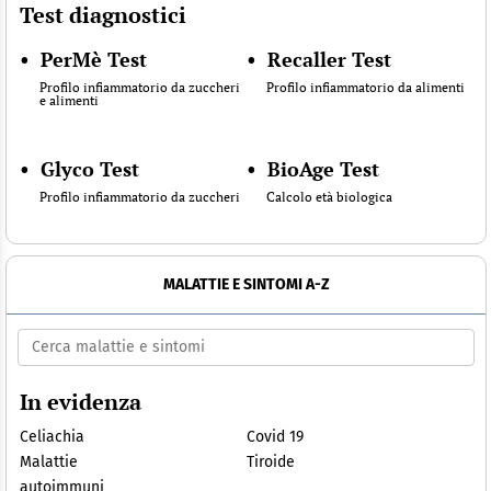
Test diagnostici
•
PerMè Test
•
Recaller Test
Profilo infiammatorio da zuccheri
Profilo infiammatorio da alimenti
e alimenti
•
Glyco Test
•
BioAge Test
Profilo infiammatorio da zuccheri
Calcolo età biologica
MALATTIE E SINTOMI A-Z
In evidenza
Celiachia
Covid 19
Malattie
Tiroide
autoimmuni