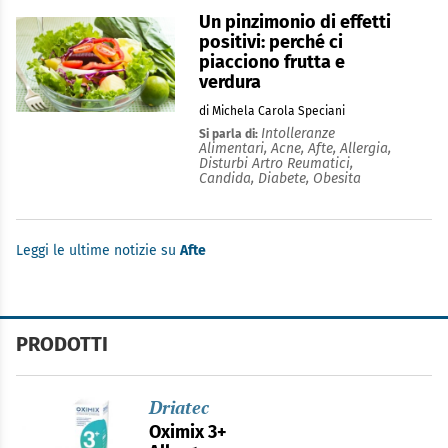
Un pinzimonio di effetti
positivi: perché ci
piacciono frutta e
verdura
di Michela Carola Speciani
Intolleranze
Si parla di:
Alimentari,
Acne,
Afte,
Allergia,
Disturbi Artro Reumatici,
Candida,
Diabete,
Obesita
Leggi le ultime notizie su
Afte
PRODOTTI
Driatec
Oximix 3+