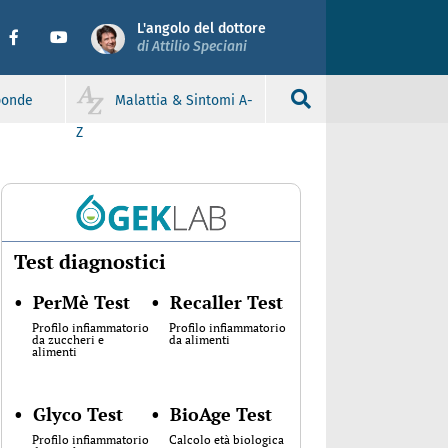
L'angolo del dottore
di Attilio Speciani
sponde
Malattia & Sintomi A-
Z
Test diagnostici
•
PerMè Test
•
Recaller Test
Profilo infiammatorio
Profilo infiammatorio
da zuccheri e
da alimenti
alimenti
•
Glyco Test
•
BioAge Test
Profilo infiammatorio
Calcolo età biologica