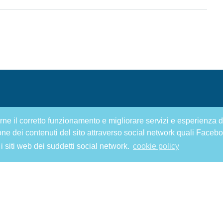
tirne il corretto funzionamento e migliorare servizi e esperienza d
one dei contenuti del sito attraverso social network quali Facebo
 i siti web dei suddetti social network.
cookie policy
ute e Prevenzione
ISCRIV
ezione scientifica
RIMANE
rt e Benessere
ngolo del dottore
vacy Policy