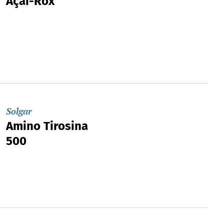
Açai-Rox
Solgar
Amino Tirosina
500