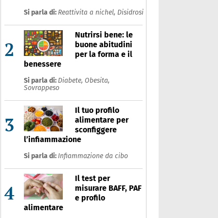
Si parla di:
Reattivita a nichel,
Disidrosi
Nutrirsi bene: le
2
buone abitudini
per la forma e il
benessere
Si parla di:
Diabete,
Obesita,
Sovrappeso
Il tuo profilo
3
alimentare per
sconfiggere
l’infiammazione
Si parla di:
Infiammazione da cibo
Il test per
4
misurare BAFF, PAF
e profilo
alimentare