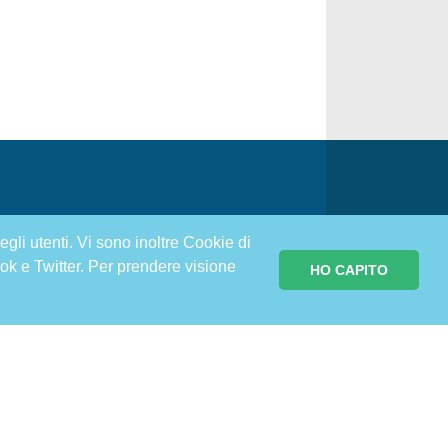
egli utenti. Vi sono inoltre Cookie di
ok e Twitter. Per prendere visione
HO CAPITO
ITI ALLA NOSTRA NEWSLETTER PER
RE INFORMATO E IN SALUTE
Iscriviti