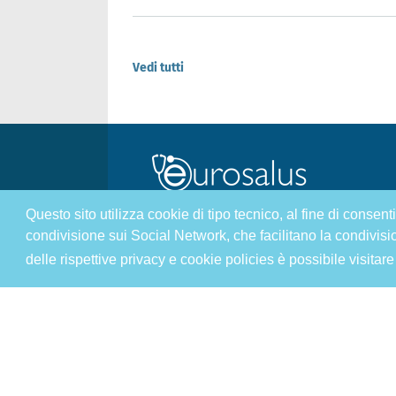
Vedi tutti
Questo sito utilizza cookie di tipo tecnico, al fine di consen
condivisione sui Social Network, che facilitano la condivisi
Malattie & Sintomi A - Z
delle rispettive privacy e cookie policies è possibile visitare
Chi siamo
Sal
Infiammazione e Allergia
Dir
Nutrizione e Stili di vita
Spo
Cookie Policy
L’a
L’esperto risponde
Pri