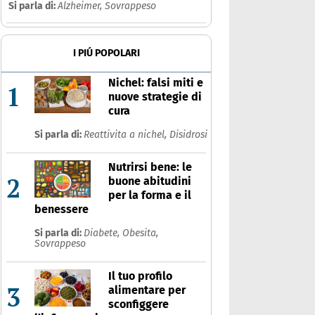
Si parla di:
Alzheimer,
Sovrappeso
Che cos'è
Prodotti
Ultime notizie
Risposte dell'espert
I PIÚ POPOLARI
Nichel: falsi miti e
1
nuove strategie di
cura
Si parla di:
Reattivita a nichel,
Disidrosi
Nutrirsi bene: le
2
buone abitudini
per la forma e il
benessere
Si parla di:
Diabete,
Obesita,
Sovrappeso
Il tuo profilo
3
alimentare per
sconfiggere