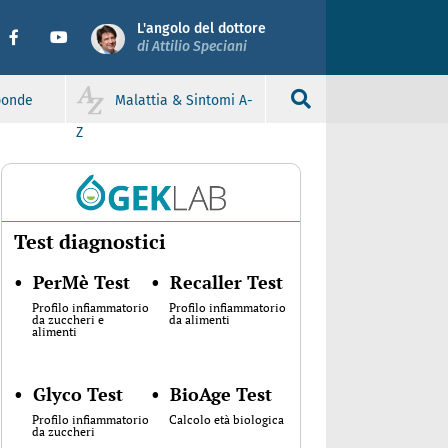
L'angolo del dottore
di Attilio Speciani
sponde
Malattia & Sintomi A-
Z
Test diagnostici
•
PerMè Test
•
Recaller Test
Profilo infiammatorio
Profilo infiammatorio
da zuccheri e
da alimenti
alimenti
•
Glyco Test
•
BioAge Test
Profilo infiammatorio
Calcolo età biologica
da zuccheri