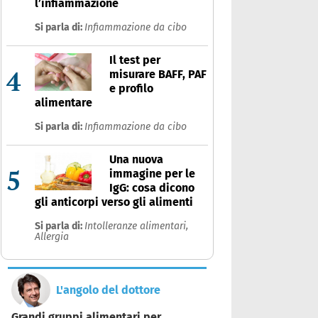
l’infiammazione
Si parla di:
Infiammazione da cibo
Il test per
4
misurare BAFF, PAF
e profilo
alimentare
Si parla di:
Infiammazione da cibo
Una nuova
5
immagine per le
IgG: cosa dicono
gli anticorpi verso gli alimenti
Si parla di:
Intolleranze alimentari,
Allergia
L'angolo del dottore
Grandi gruppi alimentari per