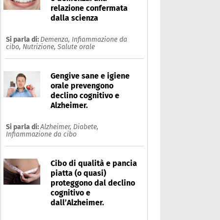
relazione confermata
dalla scienza
Si parla di:
Demenza,
Infiammazione da
cibo,
Nutrizione,
Salute orale
Gengive sane e igiene
orale prevengono
declino cognitivo e
Alzheimer.
Si parla di:
Alzheimer,
Diabete,
Infiammazione da cibo
Cibo di qualità e pancia
piatta (o quasi)
proteggono dal declino
cognitivo e
lzheimer
dall’Alzheimer.