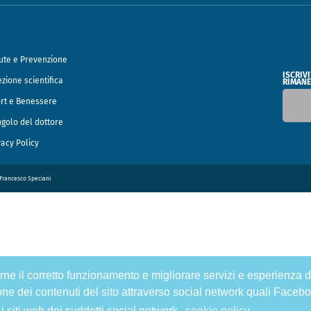
ute e Prevenzione
ISCRIV
ezione scientifica
RIMANE
rt e Benessere
ngolo del dottore
vacy Policy
o Francesco Speciani
tirne il corretto funzionamento e migliorare servizi e esperienza d
one dei contenuti del sito attraverso social network quali Facebo
 i siti web dei suddetti social network.
cookie policy