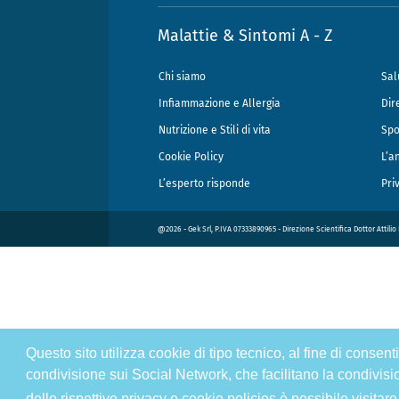
Malattie & Sintomi A - Z
Chi siamo
Sal
Infiammazione e Allergia
Dir
Nutrizione e Stili di vita
Spo
Cookie Policy
L’a
L’esperto risponde
Pri
@2026 - Gek Srl, P.IVA 07333890965 - Direzione Scientifica Dottor Attili
Questo sito utilizza cookie di tipo tecnico, al fine di consen
condivisione sui Social Network, che facilitano la condivisi
delle rispettive privacy e cookie policies è possibile visitare