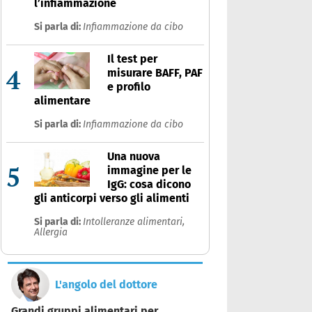
l’infiammazione
Si parla di:
Infiammazione da cibo
Il test per
4
misurare BAFF, PAF
e profilo
alimentare
Si parla di:
Infiammazione da cibo
Una nuova
5
immagine per le
IgG: cosa dicono
gli anticorpi verso gli alimenti
Si parla di:
Intolleranze alimentari,
Allergia
L'angolo del dottore
Grandi gruppi alimentari per