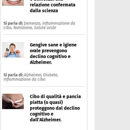
relazione confermata
dalla scienza
Si parla di:
Demenza,
Infiammazione da
cibo,
Nutrizione,
Salute orale
Gengive sane e igiene
orale prevengono
declino cognitivo e
Alzheimer.
Si parla di:
Alzheimer,
Diabete,
Infiammazione da cibo
Cibo di qualità e pancia
piatta (o quasi)
proteggono dal declino
nfiammazione da cibo
cognitivo e
dall’Alzheimer.
Che cos'è
Prodotti