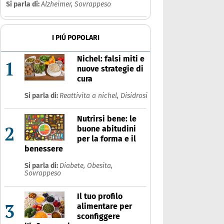
Si parla di:
Alzheimer,
Sovrappeso
Ultime notizie
Risposte dell'espert
I PIÚ POPOLARI
Nichel: falsi miti e
1
nuove strategie di
cura
Si parla di:
Reattivita a nichel,
Disidrosi
Nutrirsi bene: le
2
buone abitudini
per la forma e il
benessere
Si parla di:
Diabete,
Obesita,
Sovrappeso
Il tuo profilo
3
alimentare per
sconfiggere