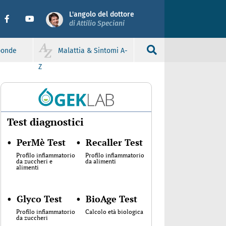
L'angolo del dottore
di Attilio Speciani
sponde
Malattia & Sintomi A-
Z
Test diagnostici
•
PerMè Test
•
Recaller Test
Profilo infiammatorio
Profilo infiammatorio
da zuccheri e
da alimenti
alimenti
•
Glyco Test
•
BioAge Test
Profilo infiammatorio
Calcolo età biologica
da zuccheri