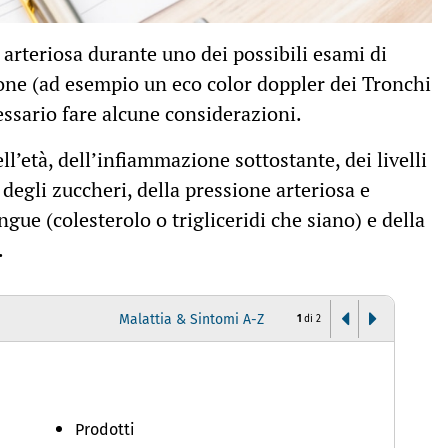
 arteriosa durante uno dei possibili esami di
ione (ad esempio un eco color doppler dei Tronchi
essario fare alcune considerazioni.
ll’età, dell’infiammazione sottostante, dei livelli
 degli zuccheri, della pressione arteriosa e
ngue (colesterolo o trigliceridi che siano) e della
.
Malattia & Sintomi A-Z
1
di
2
I
Prodotti