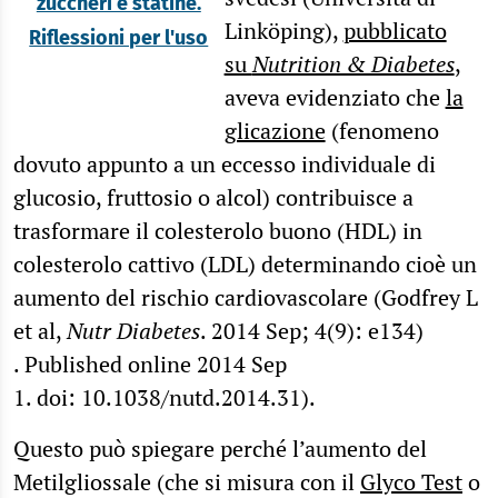
zuccheri e statine.
Linköping),
pubblicato
Riflessioni per l'uso
su
Nutrition & Diabetes
,
aveva evidenziato che
la
glicazione
(fenomeno
dovuto appunto a un eccesso individuale di
glucosio, fruttosio o alcol) contribuisce a
trasformare il colesterolo buono (HDL) in
colesterolo cattivo (LDL) determinando cioè un
aumento del rischio cardiovascolare (Godfrey L
et al,
Nutr Diabetes
. 2014 Sep; 4(9): e134)
. Published online 2014 Sep
1. doi: 10.1038/nutd.2014.31).
Questo può spiegare perché l’aumento del
Metilgliossale (che si misura con il
Glyco Test
o