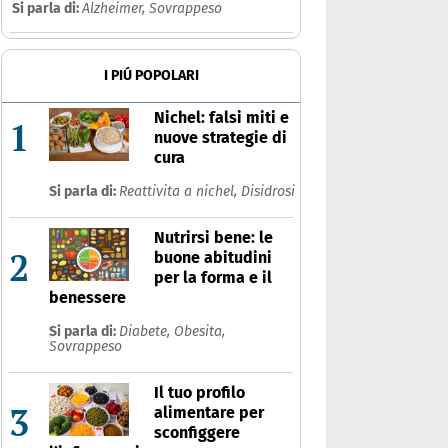
Si parla di:
Alzheimer,
Sovrappeso
I PIÚ POPOLARI
Nichel: falsi miti e
1
nuove strategie di
cura
Si parla di:
Reattivita a nichel,
Disidrosi
Nutrirsi bene: le
2
buone abitudini
per la forma e il
benessere
Si parla di:
Diabete,
Obesita,
Sovrappeso
Il tuo profilo
3
alimentare per
sconfiggere