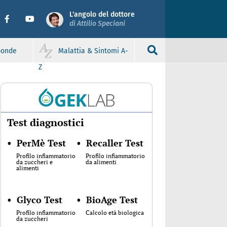
L'angolo del dottore
di Attilio Speciani
sponde
Malattia & Sintomi A-
Z
Test diagnostici
•
PerMè Test
•
Recaller Test
Profilo infiammatorio
Profilo infiammatorio
da zuccheri e
da alimenti
alimenti
•
Glyco Test
•
BioAge Test
Profilo infiammatorio
Calcolo età biologica
da zuccheri