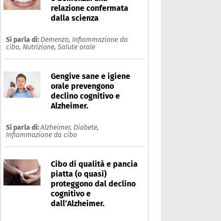
relazione confermata
dalla scienza
Si parla di:
Demenza,
Infiammazione da
cibo,
Nutrizione,
Salute orale
Gengive sane e igiene
orale prevengono
declino cognitivo e
Alzheimer.
Si parla di:
Alzheimer,
Diabete,
Infiammazione da cibo
Cibo di qualità e pancia
piatta (o quasi)
proteggono dal declino
cognitivo e
dall’Alzheimer.