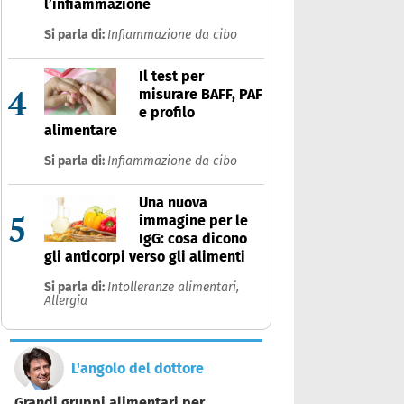
l’infiammazione
Si parla di:
Infiammazione da cibo
Il test per
4
misurare BAFF, PAF
e profilo
alimentare
Si parla di:
Infiammazione da cibo
Una nuova
5
immagine per le
IgG: cosa dicono
gli anticorpi verso gli alimenti
Si parla di:
Intolleranze alimentari,
Allergia
L'angolo del dottore
Grandi gruppi alimentari per