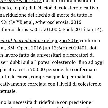
rosclerosis
nel 2015
ha addirittura misurato il
peto, in più) di LDL cioè di colesterolo cattivo,
una riduzione del rischio di morte da tutte le
19% (Lv YB et al, Atherosclerosis. 2015
atherosclerosis.2015.01.002. Epub 2015 Jan 14).
edical Journal online
nel giugno 2016
conferma
 al, BMJ Open. 2016 Jun 12;6(6):e010401. doi:
avoro fatto da universitari e ricercatori di
seri dubbi sulla “ipotesi colesterolo” fino ad oggi
pplicata a circa 70.000 persone, ha confermato
 tutte le cause, compresa quella per malattie
ativamente correlata con i livelli di colesterolo
ettuale.
no la necessità di ridefinire con precisione i