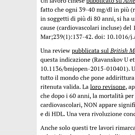
Un lavoro cinese
pubblicato su
Athe
fatto che ogni 39-40 mg/dl in più (ri
in soggetti di più di 80 anni, si ha 
cause (cardiovascolari incluse) del 
Mar;239(1):137-42. doi: 10.1016/j.
Una review
pubblicata sul
British M
questa indicazione (Ravanskov U et
10.1136/bmjopen-2015-010401). Un l
tutto il mondo che pone addirittura 
ritenuta valida. La
loro revisone
, a
che dopo i 60 anni, la mortalità per
cardiovascolari, NON appare signific
e di HDL. Una vera rivoluzione conc
Anche solo questi tre lavori rimarca