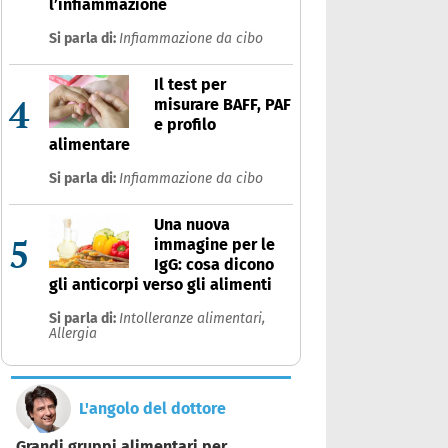
l’infiammazione
Si parla di:
Infiammazione da cibo
Il test per
4
misurare BAFF, PAF
e profilo
alimentare
Si parla di:
Infiammazione da cibo
Una nuova
5
immagine per le
IgG: cosa dicono
gli anticorpi verso gli alimenti
Si parla di:
Intolleranze alimentari,
Allergia
L'angolo del dottore
Grandi gruppi alimentari per