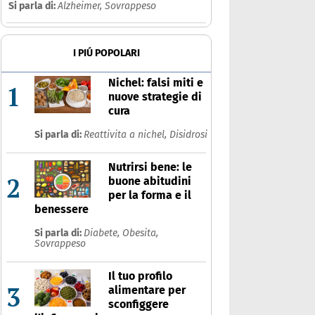
Si parla di:
Alzheimer,
Sovrappeso
Che cos'è
Prodotti
I PIÚ POPOLARI
Ultime notizie
Risposte dell'espert
Nichel: falsi miti e
1
nuove strategie di
cura
Si parla di:
Reattivita a nichel,
Disidrosi
Nutrirsi bene: le
2
buone abitudini
per la forma e il
benessere
Si parla di:
Diabete,
Obesita,
Sovrappeso
Il tuo profilo
3
alimentare per
sconfiggere