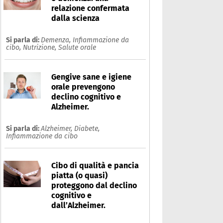
relazione confermata
dalla scienza
Si parla di:
Demenza,
Infiammazione da
cibo,
Nutrizione,
Salute orale
Gengive sane e igiene
orale prevengono
declino cognitivo e
Alzheimer.
Si parla di:
Alzheimer,
Diabete,
Infiammazione da cibo
Cibo di qualità e pancia
piatta (o quasi)
proteggono dal declino
cognitivo e
dall’Alzheimer.
iabete