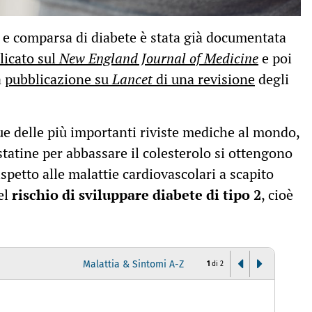
ne e comparsa di diabete è stata già documentata
licato sul
New England Journal of Medicine
e poi
a
pubblicazione su
Lancet
di una revisione
degli
due delle più importanti riviste mediche al mondo,
atine per abbassare il colesterolo si ottengono
spetto alle malattie cardiovascolari a scapito
el
rischio di sviluppare diabete di tipo 2
, cioè
Malattia & Sintomi A-Z
1
di
2
D