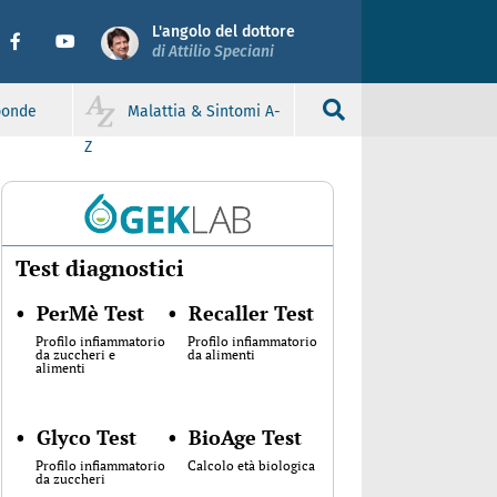
L'angolo del dottore
di Attilio Speciani
sponde
Malattia & Sintomi A-
Z
Test diagnostici
•
PerMè Test
•
Recaller Test
Profilo infiammatorio
Profilo infiammatorio
da zuccheri e
da alimenti
alimenti
•
Glyco Test
•
BioAge Test
Profilo infiammatorio
Calcolo età biologica
da zuccheri