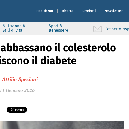
HealthYou
Ricette
Prodotti
Newsletter
Nutrizione &
Sport &
L'esperto ri
Stili di vita
Benessere
 abbassano il colesterolo
iscono il diabete
i
Attilio Speciani
11 Gennaio 2026