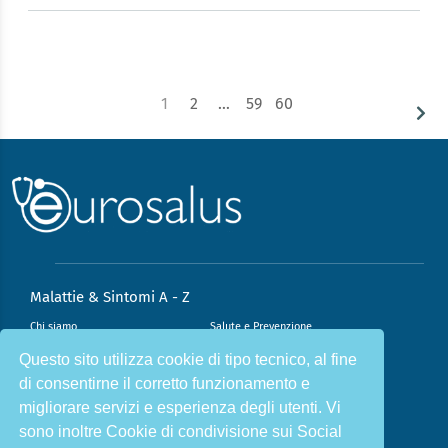
1
2
…
59
60
Malattie & Sintomi A - Z
Chi siamo
Salute e Prevenzione
Infiammazione e Allergia
Direzione scientifica
Questo sito utilizza cookie di tipo tecnico, al fine
di consentirne il corretto funzionamento e
Nutrizione e Stili di vita
Sport e Benessere
migliorare servizi e esperienza degli utenti. Vi
Cookie Policy
L’angolo del dottore
sono inoltre Cookie di condivisione sui Social
L’esperto risponde
Privacy Policy