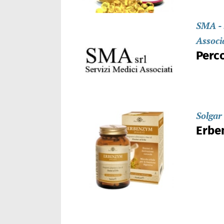
SMA - 
Associ
Perco
Solgar
Erbe