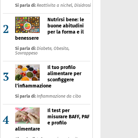
Si parla di:
Reattivita a nichel,
Disidrosi
Nutrirsi bene: le
2
buone abitudini
per la forma e il
benessere
Si parla di:
Diabete,
Obesita,
Sovrappeso
Il tuo profilo
3
alimentare per
sconfiggere
l’infiammazione
Si parla di:
Infiammazione da cibo
Il test per
4
misurare BAFF, PAF
e profilo
alimentare