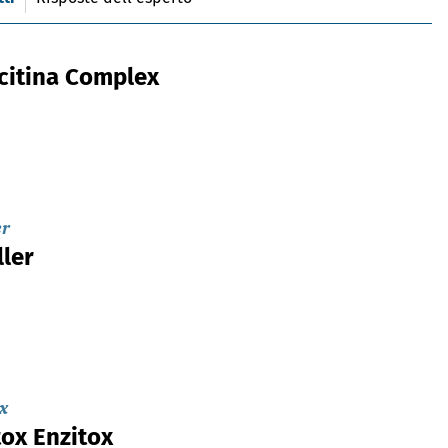
citina Complex
er
ller
x
tox Enzitox