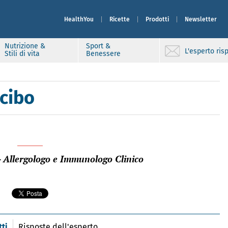
HealthYou
Ricette
Prodotti
Newsletter
Nutrizione &
Sport &
L'esperto ri
Stili di vita
Benessere
cibo
- Allergologo e Immunologo Clinico
ti
Risposte dell'esperto