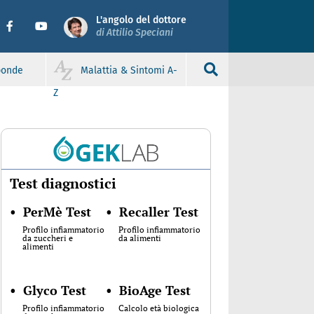
L'angolo del dottore
di Attilio Speciani
sponde
Malattia & Sintomi A-
Z
Test diagnostici
•
PerMè Test
•
Recaller Test
Profilo infiammatorio
Profilo infiammatorio
da zuccheri e
da alimenti
alimenti
•
Glyco Test
•
BioAge Test
Profilo infiammatorio
Calcolo età biologica