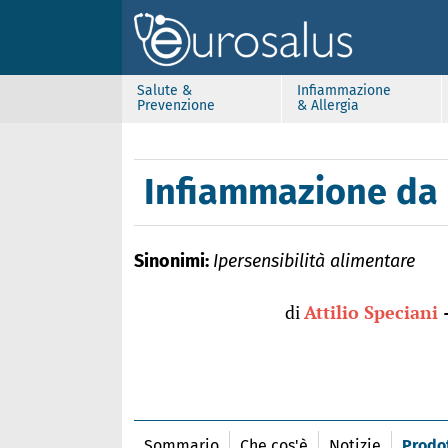
Salute &
Infiammazione
Prevenzione
& Allergia
Infiammazione da 
Sinonimi:
Ipersensibilità alimentare
di
Attilio Speciani
Sommario
Che cos'è
Notizie
Prodot