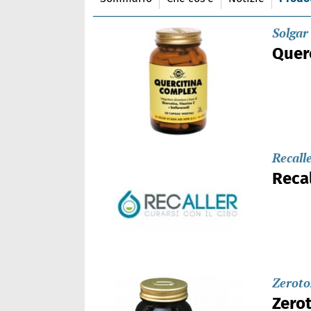
Solgar
Quer
Recall
Reca
Zeroto
Zero