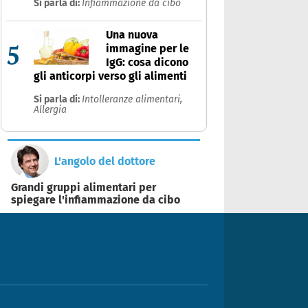
Si parla di:
Infiammazione da cibo
Una nuova
5
immagine per le
IgG: cosa dicono
gli anticorpi verso gli alimenti
Si parla di:
Intolleranze alimentari,
Allergia
L'angolo del dottore
Grandi gruppi alimentari per
spiegare l'infiammazione da cibo