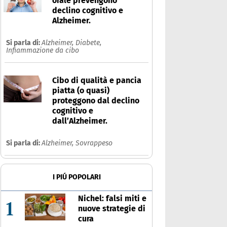
orale prevengono
declino cognitivo e
Alzheimer.
Si parla di:
Alzheimer,
Diabete,
Infiammazione da cibo
Cibo di qualità e pancia
piatta (o quasi)
proteggono dal declino
cognitivo e
dall’Alzheimer.
Si parla di:
Alzheimer,
Sovrappeso
I PIÚ POPOLARI
Nichel: falsi miti e
1
nuove strategie di
cura