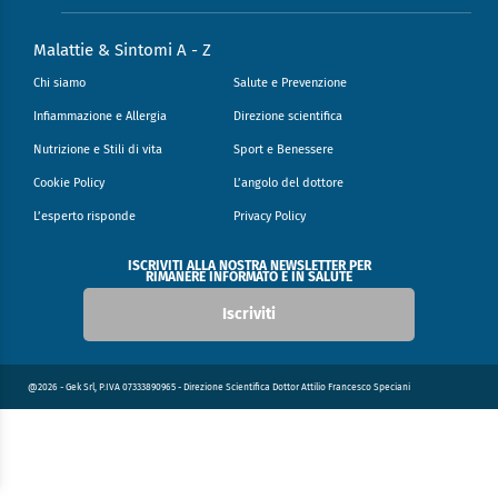
Malattie & Sintomi A - Z
Chi siamo
Salute e Prevenzione
Infiammazione e Allergia
Direzione scientifica
Nutrizione e Stili di vita
Sport e Benessere
Cookie Policy
L’angolo del dottore
L’esperto risponde
Privacy Policy
ISCRIVITI ALLA NOSTRA NEWSLETTER PER
RIMANERE INFORMATO E IN SALUTE
Iscriviti
@2026 - Gek Srl, P.IVA 07333890965 - Direzione Scientifica Dottor Attilio Francesco Speciani