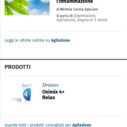
l’infiammazione
di Michela Carola Speciani
Depressione,
Si parla di:
Agitazione,
Angoscia E Ansia
Leggi le ultime notizie su
Agitazione
PRODOTTI
Driatec
Oximix 4+
Relax
Guarda tutti i prodotti consigliati per
Agitazione