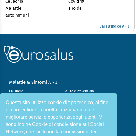
Celiachia
Covid 19
Malattie
Tiroide
autoimmuni
Vai all'indice A - Z
Malattie & Sintomi A - Z
Chi siamo
Salute e Prevenzione
Infiammazione e Allergia
Direzione scientifica
Questo sito utilizza cookie di tipo tecnico, al fine
di consentirne il corretto funzionamento e
Nutrizione e Stili di vita
Sport e Benessere
migliorare servizi e esperienza degli utenti. Vi
Cookie Policy
L’angolo del dottore
sono inoltre Cookie di condivisione sui Social
L’esperto risponde
Privacy Policy
Network, che facilitano la condivisione dei