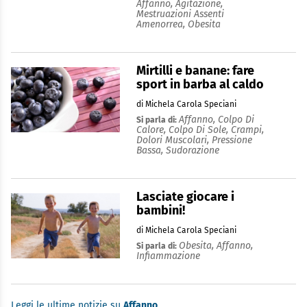
Affanno,
Agitazione,
Mestruazioni Assenti
Amenorrea,
Obesita
Mirtilli e banane: fare
sport in barba al caldo
di Michela Carola Speciani
Affanno,
Colpo Di
Si parla di:
Calore,
Colpo Di Sole,
Crampi,
Dolori Muscolari,
Pressione
Bassa,
Sudorazione
Lasciate giocare i
bambini!
di Michela Carola Speciani
Obesita,
Affanno,
Si parla di:
Infiammazione
Leggi le ultime notizie su
Affanno