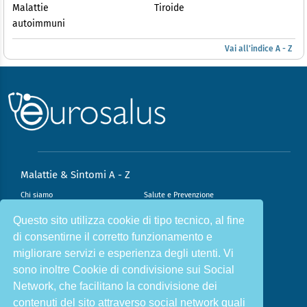
Malattie
Tiroide
autoimmuni
Vai all'indice A - Z
Malattie & Sintomi A - Z
Chi siamo
Salute e Prevenzione
Infiammazione e Allergia
Direzione scientifica
Questo sito utilizza cookie di tipo tecnico, al fine
di consentirne il corretto funzionamento e
Nutrizione e Stili di vita
Sport e Benessere
migliorare servizi e esperienza degli utenti. Vi
Cookie Policy
L’angolo del dottore
sono inoltre Cookie di condivisione sui Social
L’esperto risponde
Privacy Policy
Network, che facilitano la condivisione dei
contenuti del sito attraverso social network quali