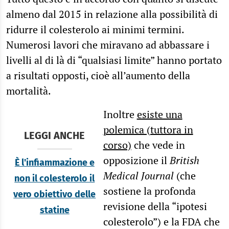
almeno dal 2015 in relazione alla possibilità di
ridurre il colesterolo ai minimi termini.
Numerosi lavori che miravano ad abbassare i
livelli al di là di “qualsiasi limite” hanno portato
a risultati opposti, cioè all’aumento della
mortalità.
Inoltre
esiste una
polemica (tuttora in
LEGGI ANCHE
corso)
che vede in
opposizione il
British
È l'infiammazione e
Medical Journal
(che
non il colesterolo il
sostiene la profonda
vero obiettivo delle
revisione della “ipotesi
statine
colesterolo”) e la FDA che