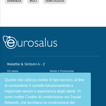
DEMENZA
NOCI
SEMI OLEOSI
Malattie & Sintomi A - Z
Chi siamo
Salute e Prevenzione
Infiammazione e Allergia
Direzione scientifica
Questo sito utilizza cookie di tipo tecnico, al fine
di consentirne il corretto funzionamento e
Nutrizione e Stili di vita
Sport e Benessere
migliorare servizi e esperienza degli utenti. Vi
Cookie Policy
L’angolo del dottore
sono inoltre Cookie di condivisione sui Social
L’esperto risponde
Privacy Policy
Network, che facilitano la condivisione dei