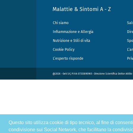
Malattie & Sintomi A - Z
Chi siamo
Sal
Infiammazione e Allergia
Dir
Nutrizione e Stili di vita
Spo
Cookie Policy
L’a
L’esperto risponde
Pri
@2026 - Gek Srl, P.IVA 07333890965 - Direzione Scientifica Dottor Attili
Questo sito utilizza cookie di tipo tecnico, al fine di consen
condivisione sui Social Network, che facilitano la condivisi