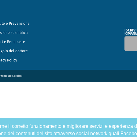
ute e Prevenzione
ISCRIV
ezione scientifica
RIMANE
rt e Benessere
ngolo del dottore
vacy Policy
o Francesco Speciani
tirne il corretto funzionamento e migliorare servizi e esperienza d
one dei contenuti del sito attraverso social network quali Facebo