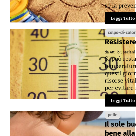
sé la preve
Leggi Tutto
colpo-di-calor
Resistere
da Attilio Speciani
Si può rest
temperature
questi gior
risorse vita
per evitare 
Leggi Tutto
pelle
Il sole b
bene alla