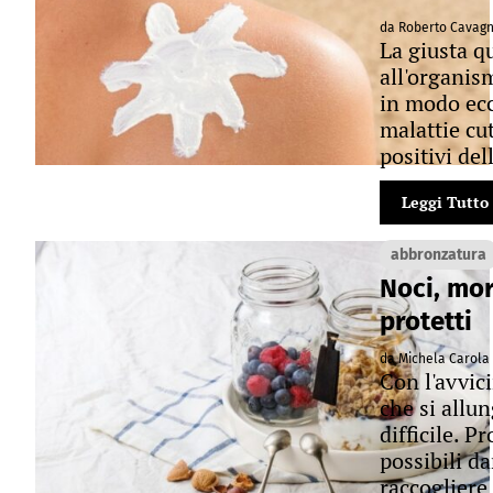
da Roberto Cavag
La giusta qu
all'organis
in modo ecc
malattie cut
positivi del
Leggi Tutto
abbronzatura
Noci, mor
protetti
da Michela Carola
Con l'avvici
che si allun
difficile. P
possibili d
raccogliere