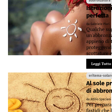
abbronzatura
Istruzion
perfetta
da Gabriele Piuri
Qualche su
un'abbronza
appieno di t
proteggendo
scottature e
Leggi Tutto
eritema-solar
Al sole pr
di abbron
da Attilio Speciani
Per preparar
fastidi che 