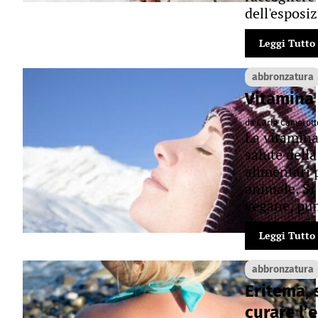
dell'esposi
Leggi Tutto
abbronzatura
Vitamina 
da Carla Camerot
La vitamina
salute della
alimentari 
animale. Si 
vegane, pun
Leggi Tutto
abbronzatura
Eritema, 
curare l’