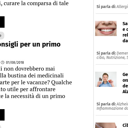
, curare la comparsa di tale
Si parla di:
Allerg
Sa
e 
re
e
da
onsigli per un primo
Si parla di:
Demen
cibo,
Nutrizione,
01/08/2018
di non dovrebbero mai
la bustina dei medicinali
Ge
or
arte per le vacanze? Qualche
de
o utile per affrontare
Al
 la necessità di un primo
Si parla di:
Alzhe
Infiammazione da
Ci