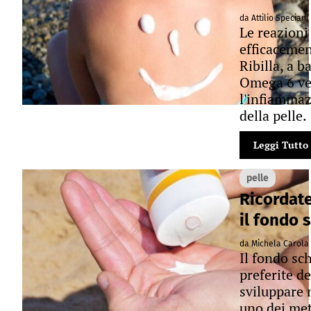
da Attilio Speciani
Le reazioni 
efficacemen
Ribilla, a 
Omega 6 veg
l'infiammaz
della pelle.
Leggi Tutto
pelle
Ricordate
il fondo 
da Michela Carola
Il fondo sc
preferite de
sviluppare 
uno dei meto