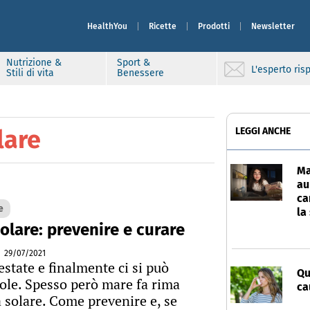
HealthYou
Ricette
Prodotti
Newsletter
Nutrizione &
Sport &
L'esperto ri
Stili di vita
Benessere
lare
LEGGI ANCHE
Ma
au
ca
e
la
olare: prevenire e curare
29/07/2021
'estate e finalmente ci si può
Qu
sole. Spesso però mare fa rima
ca
 solare. Come prevenire e, se