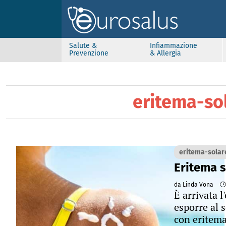
Salute &
Infiammazione
Prevenzione
& Allergia
eritema-so
eritema-solar
Eritema s
da Linda Vona
È arrivata l
esporre al 
con eritema