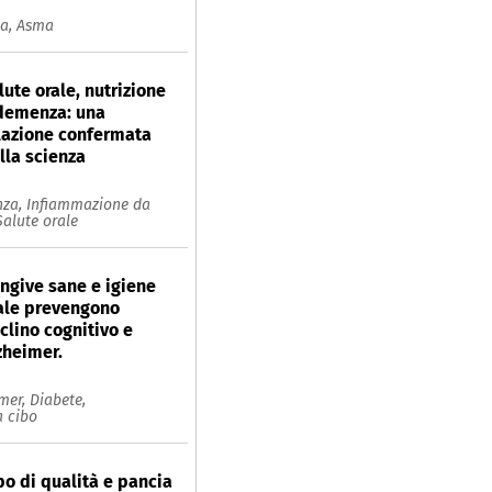
ia,
Asma
lute orale, nutrizione
demenza: una
lazione confermata
lla scienza
za,
Infiammazione da
Salute orale
ngive sane e igiene
ale prevengono
clino cognitivo e
zheimer.
imer,
Diabete,
 cibo
bo di qualità e pancia