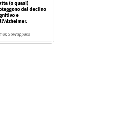
atta (o quasi)
oteggono dal declino
gnitivo e
ll’Alzheimer.
imer,
Sovrappeso