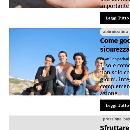
importante 
Leggi Tutto
abbronzatura
Come gode
sicurezza
da Attilio Speciani
Il sole come
non solo co
giorni. Inte
complementi
azione.
Leggi Tutto
pressione-ba
Sfruttare