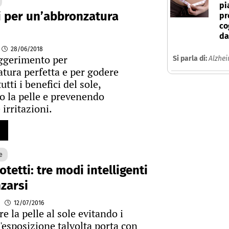
pi
i per un’abbronzatura
pr
co
da
28/06/2018
ggerimento per
Si parla di:
Alzhe
tura perfetta e per godere
utti i benefici del sole,
 la pelle e prevenendo
 irritazioni.
e
otetti: tre modi intelligenti
zarsi
12/07/2016
e la pelle al sole evitando i
l'esposizione talvolta porta con