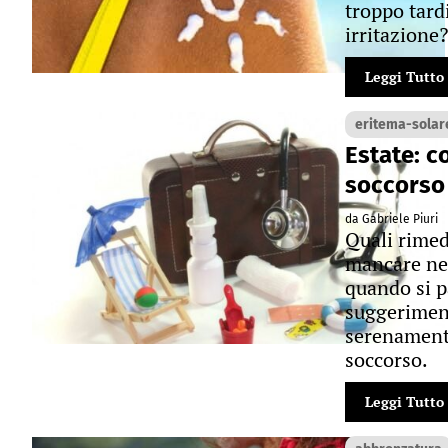
troppo tardi
irritazione?
Leggi Tutto
eritema-solar
Estate: c
soccorso
da Gabriele Piuri
Quali rime
mancare nel
quando si p
suggeriment
serenamente
soccorso.
Leggi Tutto