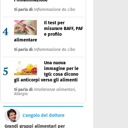
Si parla di:
Infiammazione da cibo
Il test per
4
misurare BAFF, PAF
e profilo
alimentare
Si parla di:
Infiammazione da cibo
Una nuova
5
immagine per le
IgG: cosa dicono
gli anticorpi verso gli alimenti
Si parla di:
Intolleranze alimentari,
Allergia
L'angolo del dottore
Grandi gruppi alimentari per