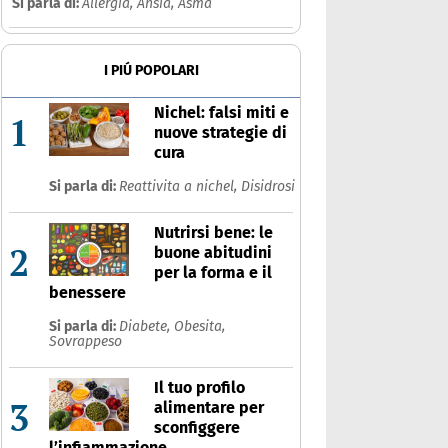
Si parla di:
Allergia,
Ansia,
Asma
I PIÚ POPOLARI
Nichel: falsi miti e
1
nuove strategie di
cura
Si parla di:
Reattivita a nichel,
Disidrosi
Nutrirsi bene: le
2
buone abitudini
per la forma e il
benessere
Si parla di:
Diabete,
Obesita,
Sovrappeso
Il tuo profilo
3
alimentare per
sconfiggere
l’infiammazione