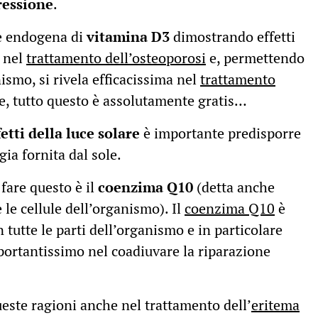
ressione
.
ne endogena di
vitamina D3
dimostrando effetti
i nel
trattamento dell’osteoporosi
e, permettendo
nismo, si rivela efficacissima nel
trattamento
e, tutto questo è assolutamente gratis…
fetti della luce solare
è importante predisporre
gia fornita dal sole.
fare questo è il
coenzima Q10
(detta anche
le cellule dell’organismo). Il
coenzima Q10
è
in tutte le parti dell’organismo e in particolare
portantissimo nel coadiuvare la riparazione
ueste ragioni anche nel trattamento dell’
eritema