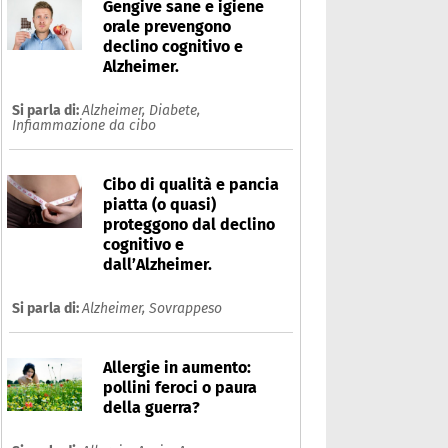
Gengive sane e igiene
orale prevengono
declino cognitivo e
Alzheimer.
Si parla di:
Alzheimer,
Diabete,
Infiammazione da cibo
Cibo di qualità e pancia
piatta (o quasi)
proteggono dal declino
cognitivo e
dall’Alzheimer.
Si parla di:
Alzheimer,
Sovrappeso
ritema solare
Allergie in aumento:
Che cos'è
Prodotti
pollini feroci o paura
della guerra?
Ultime notizie
Risposte dell'espert