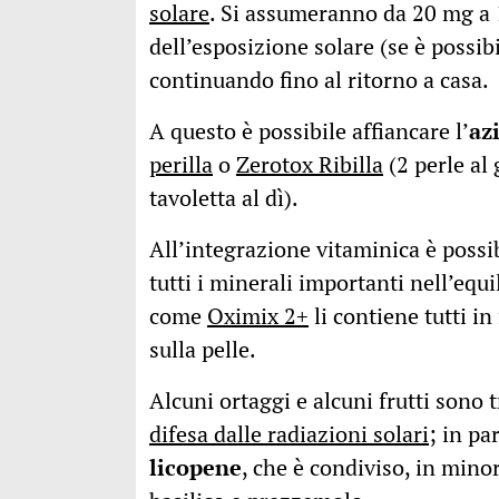
solare
. Si assumeranno da 20 mg a 
dell’esposizione solare (se è possibi
continuando fino al ritorno a casa.
A questo è possibile affiancare l’
az
perilla
o
Zerotox Ribilla
(2 perle al 
tavoletta al dì).
All’integrazione vitaminica è possib
tutti i minerali importanti nell’equ
come
Oximix 2+
li contiene tutti i
sulla pelle.
Alcuni ortaggi e alcuni frutti sono t
difesa dalle radiazioni solari
; in pa
licopene
, che è condiviso, in min