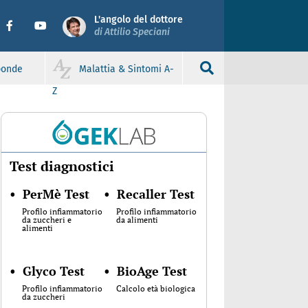
L'angolo del dottore
di Attilio Speciani
sponde
Malattia & Sintomi A-
Z
Test diagnostici
•
PerMè Test
•
Recaller Test
Profilo infiammatorio
Profilo infiammatorio
da zuccheri e
da alimenti
alimenti
•
Glyco Test
•
BioAge Test
Profilo infiammatorio
Calcolo età biologica
da zuccheri