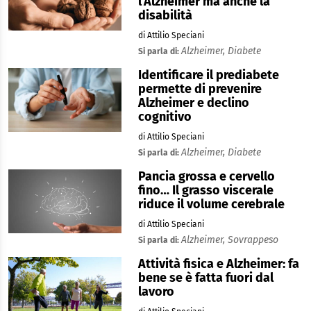
l’Alzheimer ma anche la
disabilità
di Attilio Speciani
Alzheimer,
Diabete
Si parla di:
Identificare il prediabete
permette di prevenire
Alzheimer e declino
cognitivo
di Attilio Speciani
Alzheimer,
Diabete
Si parla di:
Pancia grossa e cervello
fino… Il grasso viscerale
riduce il volume cerebrale
di Attilio Speciani
Alzheimer,
Sovrappeso
Si parla di:
Attività fisica e Alzheimer: fa
bene se è fatta fuori dal
lavoro