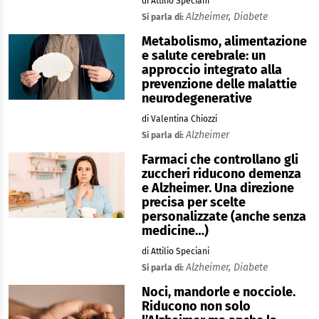
di Attilio Speciani
Alzheimer,
Diabete
Si parla di:
Metabolismo, alimentazione
e salute cerebrale: un
approccio integrato alla
prevenzione delle malattie
neurodegenerative
di Valentina Chiozzi
Alzheimer
Si parla di:
Farmaci che controllano gli
zuccheri riducono demenza
e Alzheimer. Una direzione
precisa per scelte
personalizzate (anche senza
medicine…)
di Attilio Speciani
Alzheimer,
Diabete
Si parla di:
Noci, mandorle e nocciole.
Riducono non solo