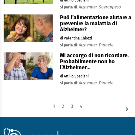
di Attilio Speciani
Alzheimer,
Sovrappeso
Si parla di:
Può l’alimentazione aiutare a
prevenire la malattia di
Alzheimer?
di Valentina Chiozzi
Alzheimer,
Diabete
Si parla di:
Mi accorgo di non ricordare.
Probabilmente non ho
l’Alzheimer…
di Attilio Speciani
Alzheimer,
Diabete
Si parla di:
1
2
3
4