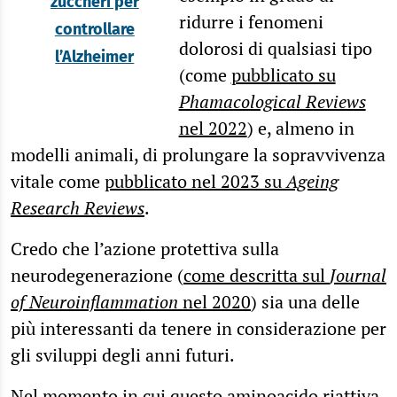
zuccheri per
ridurre i fenomeni
controllare
dolorosi di qualsiasi tipo
l’Alzheimer
(come
pubblicato su
Phamacological Reviews
nel 2022
) e, almeno in
modelli animali, di prolungare la sopravvivenza
vitale come
pubblicato nel 2023 su
Ageing
Research Reviews
.
Credo che l’azione protettiva sulla
neurodegenerazione (
come descritta sul
Journal
of Neuroinflammation
nel 2020
) sia una delle
più interessanti da tenere in considerazione per
gli sviluppi degli anni futuri.
Nel momento in cui questo aminoacido riattiva